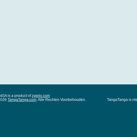
A is a product of
zyprio.com
 2026
TangaTanga.com
. Alle Rechten Voorbehouden.
TangaTanga is nie