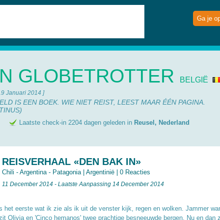
Ga je o
N GLOBETROTTER
BELGIË
19 Januari 2014 ]
LD IS EEN BOEK. WIE NIET REIST, LEEST MAAR ÉÉN PAGINA.
TINUS)
e
Laatste check-in 2204 dagen geleden in
Reusel, Nederland
REISVERHAAL «DEN BAK IN»
Chili - Argentina - Patagonia
|
Argentinië
|
0 Reacties
11 December 2014 - Laatste Aanpassing 14 December 2014
s het eerste wat ik zie als ik uit de venster kijk, regen en wolken. Jammer wa
zit Olivia en 'Cinco hemanos' twee prachtige besneeuwde bergen. Nu en dan z