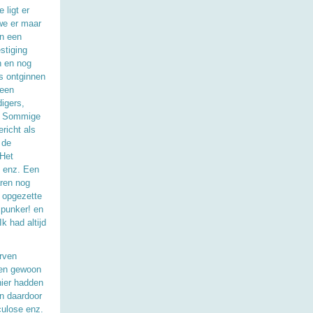
 ligt er
we er maar
en een
stiging
n en nog
s ontginnen
 een
igers,
t. Sommige
richt als
 de
 Het
 enz. Een
aren nog
 opgezette
 punker! en
k had altijd
erven
ren gewoon
nier hadden
n daardoor
culose enz.