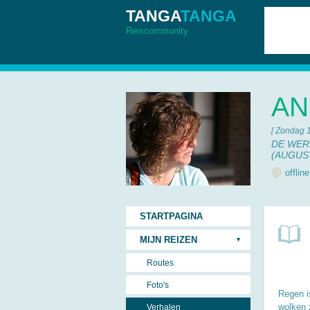
TANGA
TANGA
Reiscommunity
AN
[ Zondag 
DE WERE
(AUGUS
offlin
STARTPAGINA
MIJN REIZEN
Routes
Foto's
Regen i
wolken 
Verhalen