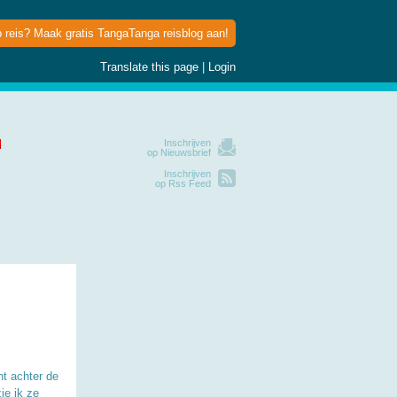
p reis? Maak gratis TangaTanga reisblog aan!
Translate this page
|
Login
Inschrijven
op Nieuwsbrief
Inschrijven
op Rss Feed
nt achter de
ie ik ze