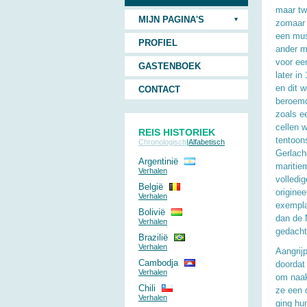
maar tw
MIJN PAGINA'S
zomaar 
een mus
PROFIEL
ander m
voor ee
GASTENBOEK
later i
en dit w
CONTACT
beroemd
zoals e
cellen 
REIS HISTORIEK
tentoon
Chronologisch
|
Alfabetisch
Gerlach
Argentinië
maritie
Verhalen
volledi
België
origine
Verhalen
exempla
Bolivië
dan de 
Verhalen
gedacht
Brazilië
Verhalen
Aangrij
Cambodja
doordat
Verhalen
om naak
Chili
ze een 
Verhalen
ging hu