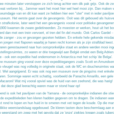
ee minuten later verstoppen ze zich terug achter een dik pak grijs. Ook de zee
wat verloren bij.. Jammer want het moet hier wel heel mooi zijn. Dan maken 
eumdagje van en dit kan want ze hebben hier een "ster" met in ieder paviljo
useum. Het eerste gaat over de gevangenis. Ooit was dit gebouwd als huisve
n strafkolonie, later werd het een gevangenis vooral voor politieke gevangene
n 1900 kwamen de zware gedetineerden. Ze moesten er werken, hout uit het bo
erd dan met een trein vervoert, el tren del fin del mundo. Ook Carlos Gardel -
e zanger - zou er gevangen gezeten hebben. En enkele hele gekende misdad
en jongen met flaporen waarbij je haren recht komen als je zijn strafblad lees
waren gerestaureerd naar hun oorspronkelijke staat en andere werden mooi inge
stellingsruimtes, zo waren er drie toegewijd aan België omdat een Belg Adrien
e - ook een expeditie had ondernomen in Antarctica met het schip 'de Belga'.
me museum ging vooral over deze expeditiegangers zoals Scott en Amundsen
ge vleugel was nog volledig in originele staat, ook de WC en doucheruimtes w
el. Wel aangrijpend. Er was ook nog een museum over de pinguïns met enkele
ren. Sommige waren echt schattig, voorbeeld de Panacho Amarillo, een gele
Macaroni! Wat mij vooral opviel was de huid van een zeehond, die was harig! I
 dat deze glad leerachtig waren maar er stond haar op!
pend is ook het paviljoen van de Yamana - de oorspronkelijke indianen die sti
 de expeditieleden hen kleren hadden gegeven om te dragen. De indianen wa
t rond te lopen en hun huid in te smeren met vet tegen de koude. Op die ma
dikke weerstandslaag opgebouwd. De kleren tasten deze beschermlaag aan e
n weerstand om zeep met het gevolg dat ze 'onze' ziektes kregen zoals tuber