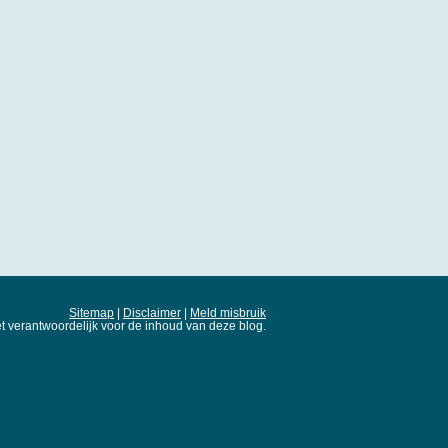
Sitemap
|
Disclaimer
|
Meld misbruik
t verantwoordelijk voor de inhoud van deze blog.