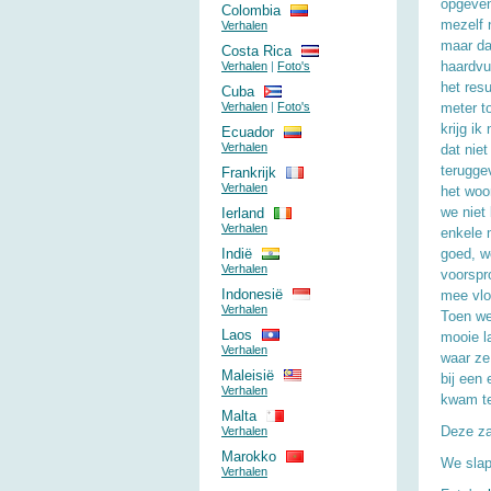
opgeven
Colombia
mezelf 
Verhalen
maar da
Costa Rica
haardvu
Verhalen
|
Foto's
het res
Cuba
Verhalen
|
Foto's
meter t
krijg ik
Ecuador
Verhalen
dat nie
terugge
Frankrijk
Verhalen
het woo
we niet
Ierland
Verhalen
enkele 
Indië
goed, w
Verhalen
voorspr
Indonesië
mee vlo
Verhalen
Toen we
Laos
mooie l
Verhalen
waar ze
Maleisië
bij een
Verhalen
kwam te
Malta
Deze za
Verhalen
Marokko
We slap
Verhalen