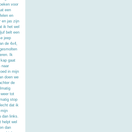
boeken voor
aat een
felen en
en jas zijn
t ik het wel
juf belt een
se jeep
van de 4x4,
 gesmolten
eren. Ik
 kap gaat
n naar
oed in mijn
dan doen we
achter de
elmatig
 weer tot
lmatig stop
echt dat ik
 mijn
 dan links.
t helpt wel
len dan