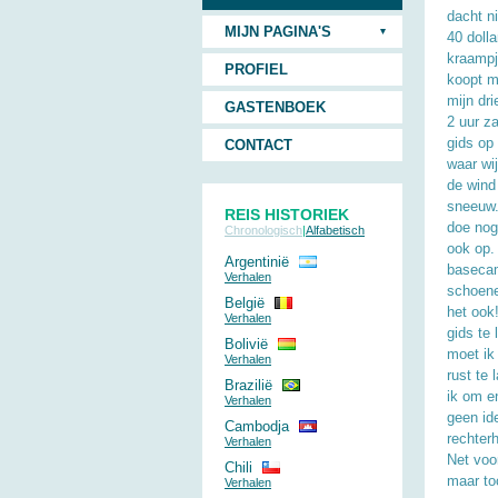
dacht ni
MIJN PAGINA'S
40 doll
kraampj
PROFIEL
koopt m
mijn dri
GASTENBOEK
2 uur za
gids op
CONTACT
waar wij
de wind
sneeuw.
REIS HISTORIEK
doe nog
Chronologisch
|
Alfabetisch
ook op.
Argentinië
basecam
Verhalen
schoene
België
het ook!
Verhalen
gids te 
Bolivië
moet ik
Verhalen
rust te
Brazilië
ik om en
Verhalen
geen id
Cambodja
rechter
Verhalen
Net voor
Chili
maar toc
Verhalen