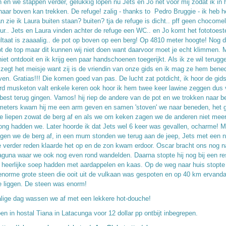
 en we stappen verder, gelukkig lopen nu Jets en Jo net voor mij zodat ik in 
naar boven kan trekken. De refuge! zalig - thanks to Pedro Bruggie - ik heb h
n zie ik Laura buiten staan? buiten? tja de refuge is dicht.. pff geen chocome
ur.. Jets en Laura vinden achter de refuge een WC.. en Jo komt het fototoeste
ultaat is zaaaalig.. de pot op boven op een berg! Op 4810 meter hoogte! Nog 
ot de top maar dit kunnen wij niet doen want daarvoor moet je echt klimmen. M
 niet ontdooit en ik krijg een paar handschoenen toegerijkt. Als ik ze wil terug
t zegt het meisje want zij is de vriendin van onze gids en ik mag ze hem bene
ven. Gratias!!! Die komen goed van pas. De lucht zat potdicht, ik hoor de gids
rd musketon valt enkele keren ook hoor ik hem twee keer lawine zeggen dus v
 best terug gingen. Vamos! hij riep de andere van de pot en we trokken naar 
meters kwam hij me een arm geven en samen 'stoven' we naar beneden, het g
e liepen zowat de berg af en als we om keken zagen we de anderen niet meer
ong hadden we. Later hoorde ik dat Jets wel 6 keer was gevallen, ocharme! M
gen we de berg af, in een mum stonden we terug aan de jeep, Jets met een n
 verder reden klaarde het op en de zon kwam erdoor. Oscar bracht ons nog n
aguna waar we ook nog even rond wandelden. Daarna stopte hij nog bij een re
 heerlijke soep hadden met aardappelen en kaas. Op de weg naar huis stopte 
 enorme grote steen die ooit uit de vulkaan was gespoten en op 40 km ervanda
 liggen. De steen was enorm!
lige dag wassen we af met een lekkere hot-douche!
en in hostal Tiana in Latacunga voor 12 dollar pp ontbijt inbegrepen.