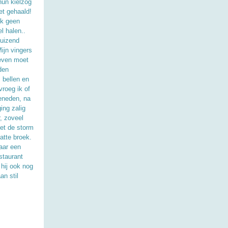
hun kielzog
et gehaald!
lk geen
l halen..
duizend
ijn vingers
geven moet
den
 bellen en
roeg ik of
beneden, na
ing zalig
, zoveel
et de storm
atte broek.
aar een
staurant
hij ook nog
an stil