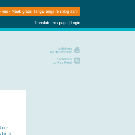
p reis? Maak gratis TangaTanga reisblog aan!
Translate this page
|
Login
Inschrijven
op Nieuwsbrief
Inschrijven
op Rss Feed
3 uur
bij, ik