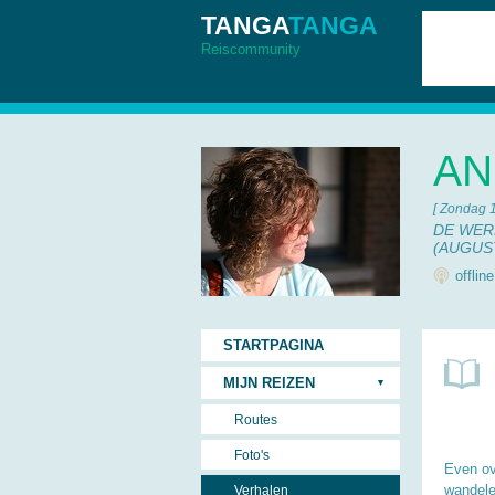
TANGA
TANGA
Reiscommunity
AN
[ Zondag 
DE WERE
(AUGUS
offlin
STARTPAGINA
MIJN REIZEN
Routes
Foto's
Even ov
wandele
Verhalen