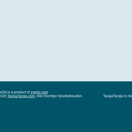
A is a product of
zyprio.com
 2026
TangaTanga.com
. Alle Rechten Voorbehouden.
TangaTanga is nie