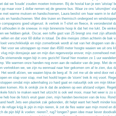
et dat we 'koude' zouden moeten trotseren. Bij de hostal kan je een 'uitstap' 
ar pp maar voor 1 dollar nemen wij de gewone bus. Waar ze ons 'uitsmijten' st
e met warme mutsen en handschoenen, Laura beslist om haar warm in te duf
uts en handschoenen. Met drie truien en thermisch ondergoed en windstopper 
e compagnons goed uitgerust. ik vertrek in T-shirt en fleece, ik veronderstel da
l uithouden in de sneeuw. in mijn binnenste hoop ik dat het me lukt. De winkel
 en we hebben geluk. Oscar, een toffe gast van 25 brengt ons met zijn aftand
 willen en dat voor 60 dollar in totaal. De drie meisjes zitten achterin de bak 
 loeit verschrikkelijk en mijn zomerbroek wordt al nat van het druppen van de
 Net voor we uitstappen op meer dan 4500 meter hoogte waaien we uit ons kl
 vlug mijn donsjasje aan en mijn dun regenvestje erover, mijn zonnehoed met
 De striemende regen bijt in ons gezicht! Vanaf hier moeten ze 1 uur wandele
p. We warmen onze handen nog even aan de radiator van de jeep. Met de m
n vertrekken we, we zijn nu eenmaal naar hier gekomen om af te zien, dus 
 Het wordt afzien, we waaien bijna de berg af. Ik zet me uit de wind door net 
lopen en stap voor stap, met het hoofd tegen de 'storm' trek ik mij voort. Reg
 stoppen omdat mijn ademhaling zo hard gaat en natuurlijk ook om mijn tikker
 laten komen. Als ik omkijk zie ik dat de anderen op een afstand volgen. Rege
kele foto's te maken want het uitzicht is ook wel mooi, maar het weer is zo sl
ee heb hoe de foto's eruit gaan zien, mijn handen bevriezen van de kou. Rond
hand heeft Jets een plastiek zak gebonden, dit helpt want het heeft minder kou
 de refuge krijg ik pijn in mijn nieren, ik zet de fles water aan mijn mond en di
h de pijn blijf ik voelen: nieren?, rug? longen? geen idee maar liever doodval