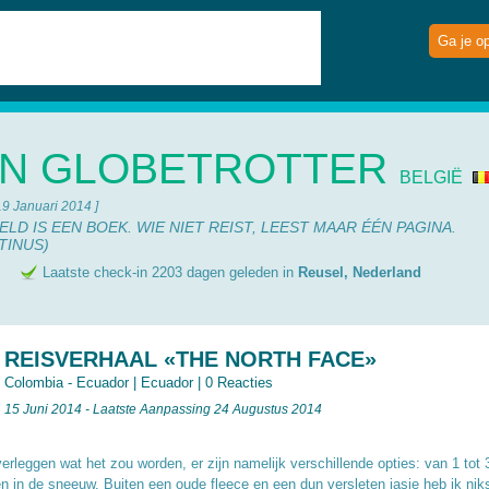
Ga je o
N GLOBETROTTER
BELGIË
19 Januari 2014 ]
LD IS EEN BOEK. WIE NIET REIST, LEEST MAAR ÉÉN PAGINA.
TINUS)
e
Laatste check-in 2203 dagen geleden in
Reusel, Nederland
REISVERHAAL «THE NORTH FACE»
Colombia - Ecuador
|
Ecuador
|
0 Reacties
15 Juni 2014 - Laatste Aanpassing 24 Augustus 2014
erleggen wat het zou worden, er zijn namelijk verschillende opties: van 1 tot 
n in de sneeuw. Buiten een oude fleece en een dun versleten jasje heb ik niks 