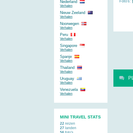
Foto's:
Nederland
Verhalen
Nieuw Zeeland
Verhalen
Noorwegen
Verhalen
Peru
Verhalen
Singapore
Verhalen
Spanje
Verhalen
Thailand
Verhalen
P
Uruguay
Verhalen
Venezuela
Verhalen
MINI TRAVEL STATS
22
reizen
27
landen
56
foto's