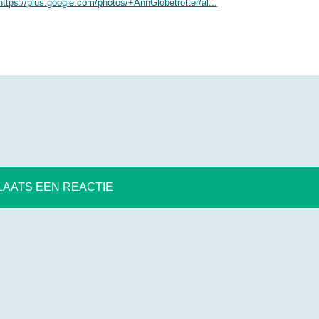
https://plus.google.com/photos/+AnnGlobetrotter/al...
LAATS EEN REACTIE