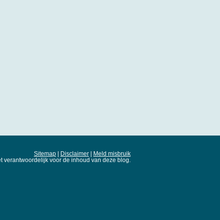
Sitemap
|
Disclaimer
|
Meld misbruik
t verantwoordelijk voor de inhoud van deze blog.