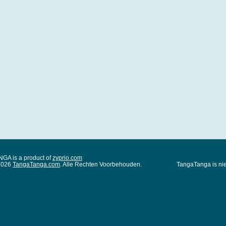
A is a product of
zyprio.com
 2026
TangaTanga.com
. Alle Rechten Voorbehouden.
TangaTanga is nie