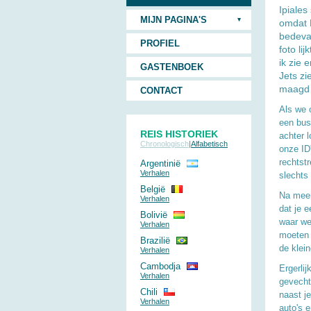
Ipiale
MIJN PAGINA'S
omdat L
bedevaa
PROFIEL
foto li
ik zie 
GASTENBOEK
Jets zi
maagd 
CONTACT
Als we 
een bus 
REIS HISTORIEK
achter 
Chronologisch
|
Alfabetisch
onze ID
rechtst
Argentinië
Verhalen
slechts 
België
Na meer
Verhalen
dat je 
Bolivië
waar we
Verhalen
moeten 
Brazilië
de klein
Verhalen
Cambodja
Ergerlij
Verhalen
gevecht
Chili
naast je
Verhalen
auto's 