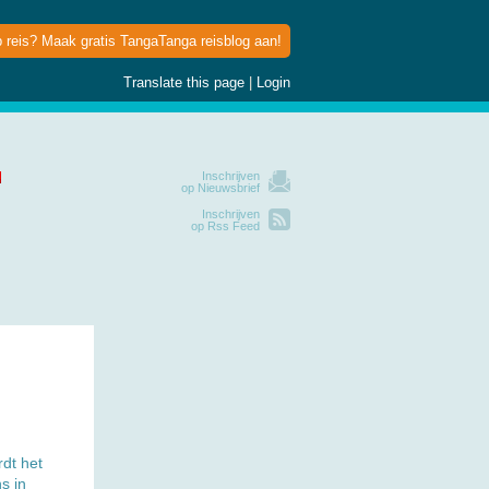
p reis? Maak gratis TangaTanga reisblog aan!
Translate this page
|
Login
Inschrijven
op Nieuwsbrief
Inschrijven
op Rss Feed
rdt het
s in