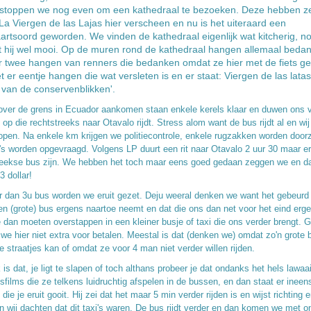
s stoppen we nog even om een kathedraal te bezoeken. Deze hebben 
a Viergen de las Lajas hier verscheen en nu is het uiteraard een
rtsoord geworden. We vinden de kathedraal eigenlijk wat kitcherig, n
jkt hij wel mooi. Op de muren rond de kathedraal hangen allemaal bedan
er twee hangen van renners die bedanken omdat ze hier met de fiets ger
et er eentje hangen die wat versleten is en er staat: Viergen de las latas
van de conservenblikken'.
over de grens in Ecuador aankomen staan enkele kerels klaar en duwen ons v
op die rechtstreeks naar Otavalo rijdt. Stress alom want de bus rijdt al en wi
lopen. Na enkele km krijgen we politiecontrole, enkele rugzakken worden door
's worden opgevraagd. Volgens LP duurt een rit naar Otavalo 2 uur 30 maar e
reekse bus zijn. We hebben het toch maar eens goed gedaan zeggen we en da
3 dollar!
 dan 3u bus worden we eruit gezet. Deju weeral denken we want het gebeurd
een (grote) bus ergens naartoe neemt en dat die ons dan net voor het eind erg
 dan moeten overstappen in een kleiner busje of taxi die ons verder brengt. G
we hier niet extra voor betalen. Meestal is dat (denken we) omdat zo'n grote b
e straatjes kan of omdat ze voor 4 man niet verder willen rijden.
k is dat, je ligt te slapen of toch althans probeer je dat ondanks het hels lawaa
sfilms die ze telkens luidruchtig afspelen in de bussen, en dan staat er ineen
 die je eruit gooit. Hij zei dat het maar 5 min verder rijden is en wijst richting 
en wij dachten dat dit taxi's waren. De bus rijdt verder en dan komen we met 