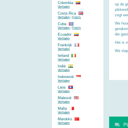
Colombia
op de g
Verhalen
pikkend
Costa Rica
zegt een
Verhalen
|
Foto's
We houd
Cuba
Verhalen
|
Foto's
geraken
die gas
Ecuador
Verhalen
Het is 
Frankrijk
Verhalen
We slape
Ierland
Verhalen
Indië
Verhalen
Indonesië
Verhalen
Laos
Verhalen
Maleisië
Verhalen
Malta
Verhalen
Marokko
Verhalen
P