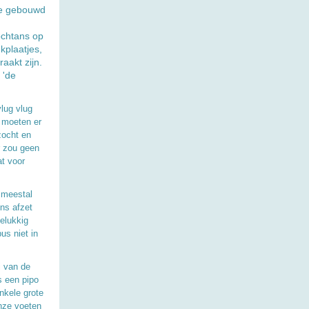
ze gebouwd
ochtans op
kplaatjes,
aakt zijn.
 'de
lug vlug
j moeten er
zocht en
r zou geen
t voor
 meestal
ens afzet
elukkig
us niet in
i van de
s een pipo
enkele grote
onze voeten