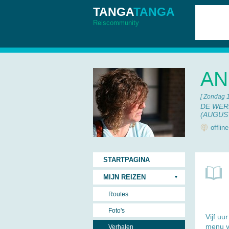
TANGA
TANGA
Reiscommunity
AN
[ Zondag 
DE WERE
(AUGUS
offlin
STARTPAGINA
MIJN REIZEN
Routes
Foto's
Vijf uu
menu v
Verhalen