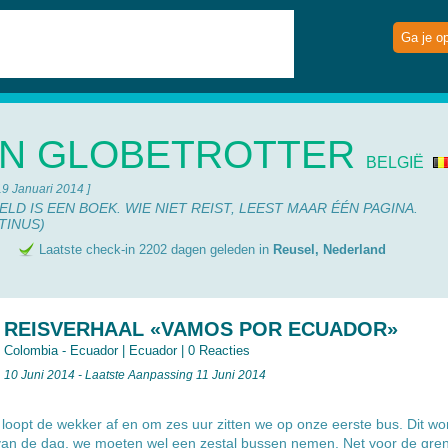
Ga je o
N GLOBETROTTER
BELGIË
19 Januari 2014 ]
LD IS EEN BOEK. WIE NIET REIST, LEEST MAAR ÉÉN PAGINA.
TINUS)
e
Laatste check-in 2202 dagen geleden in
Reusel, Nederland
REISVERHAAL «VAMOS POR ECUADOR»
Colombia - Ecuador
|
Ecuador
|
0 Reacties
10 Juni 2014 - Laatste Aanpassing 11 Juni 2014
r loopt de wekker af en om zes uur zitten we op onze eerste bus. Dit wo
an de dag, we moeten wel een zestal bussen nemen. Net voor de gren