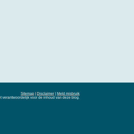
Sitemap
|
Disclaimer
|
Meld misbruik
t verantwoordelijk voor de inhoud van deze blog.