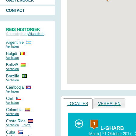
GASTENBOEK
CONTACT
REIS HISTORIEK
Chronologisch
|
Alfabetisch
Argentinië
Verhalen
België
Verhalen
Bolivië
Verhalen
Brazilië
Verhalen
Cambodja
Verhalen
Chili
Verhalen
LOCATIES
VERHALEN
Colombia
Verhalen
Costa Rica
Verhalen
|
Foto's
L-GHARB
Cuba
Malta
| 21 Oktober 2017 -