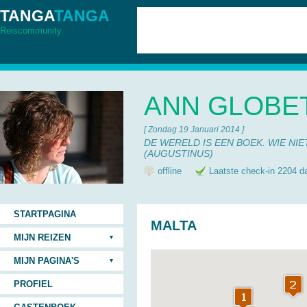
TANGA
TANGA
Reiscommunity
ANN GLOBE
[ Zondag 19 Januari 2014 ]
DE WERELD IS EEN BOEK. WIE NIE
(AUGUSTINUS)
offline
Laatste check-in 2204 d
STARTPAGINA
MALTA
MIJN REIZEN
MIJN PAGINA'S
PROFIEL