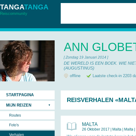
TANGA
TANGA
Reiscommunity
ANN GLOBE
[ Zondag 19 Januari 2014 ]
DE WERELD IS EEN BOEK. WIE NIE
(AUGUSTINUS)
offline
Laatste check-in 2203 d
STARTPAGINA
REISVERHALEN «MALT
MIJN REIZEN
Routes
MALTA
Foto's
26 Oktober 2017 |
Malta
|
Malta
|
Verhalen