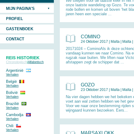
We sliepen voor de laatste keer in het
onze laatste wandeling op Gozo. Te vo
MIJN PAGINA'S
rode bollen en komen uit boven ‘het bla
jaren heen een speciale ...
PROFIEL
GASTENBOEK
COMINO
CONTACT
24 Oktober 2017 |
Malta
|
Malta
|
20171024 – CominoAls ik deze ochtend w
vandaag kunnen we naar Comino. Na een
REIS HISTORIEK
rugzak naar buiten. We liften naar Vict
afstappen zegt de schipper dat ...
Chronologisch
|
Alfabetisch
Argentinië
Verhalen
België
GOZO
Verhalen
23 Oktober 2017 |
Malta
|
Malta
|
Bolivië
Na vier dagen hebben we het bekeken 
Verhalen
voet aan wal zetten hebben we het gevo
Brazilië
Voor we naar onze bestemming rijden st
Verhalen
wijngaard kunnen bezoeken. Eers...
Cambodja
Verhalen
Chili
Verhalen
MARSAXLOKK