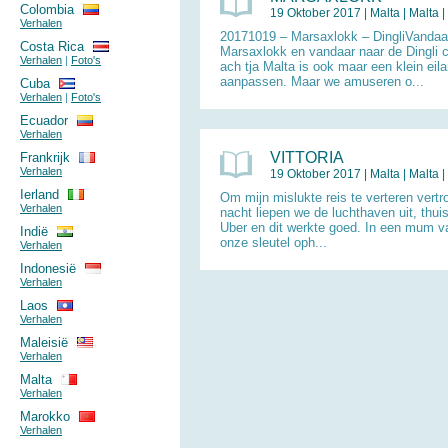
Colombia
19 Oktober 2017 |
Malta
|
Malta
|
Verhalen
20171019 – Marsaxlokk – DingliVandaag
Costa Rica
Marsaxlokk en vandaar naar de Dingli cl
Verhalen
|
Foto's
ach tja Malta is ook maar een klein ei
aanpassen. Maar we amuseren o...
Cuba
Verhalen
|
Foto's
Ecuador
Verhalen
VITTORIA
Frankrijk
Verhalen
19 Oktober 2017 |
Malta
|
Malta
|
Ierland
Om mijn mislukte reis te verteren vertro
Verhalen
nacht liepen we de luchthaven uit, thui
Uber en dit werkte goed. In een mum va
Indië
onze sleutel oph...
Verhalen
Indonesië
Verhalen
Laos
Verhalen
Maleisië
Verhalen
Malta
Verhalen
Marokko
Verhalen