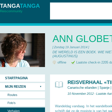
TANGA
TANGA
Reiscommunity
ANN GLOBE
[ Zondag 19 Januari 2014 ]
DE WERELD IS EEN BOEK. WIE NIE
(AUGUSTINUS)
offline
Laatste check-in 2205 d
STARTPAGINA
REISVERHAAL «TI
MIJN REIZEN
Canarische eilanden
|
Spanje
10 November 2012 - Laatste Aa
Routes
Foto's
Wandeldag vandaag. In het wandelboe
schrijft dat ze de mooiste is van het g
Verhalen