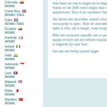
Colombia
later lopen we nog te stijgen en te stij
Verhalen
manier en die 2000 meter stijgen daar 
Costa Rica
appartement. Bijna 8 uur wandelen! D
Verhalen
|
Foto's
We nemen een doucheke, wrijven onze 
Cuba
Verhalen
|
Foto's
restaurantje te rijden. Blijkt dit uitein
rijden is niks, dat is bergaf, maar terug!
Ecuador
Verhalen
Blijkt het restaurant eigenlijk niet zo 
Frankrijk
tappas en toch wel een lekkere kaastaa
Verhalen
in stijgende lijn naar 'huis'..
Ierland
Verhalen
Dat was een heftig sportief dagje!
Indië
Verhalen
Indonesië
Verhalen
Laos
Verhalen
Maleisië
Verhalen
Malta
Verhalen
Marokko
Verhalen