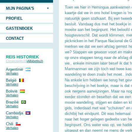
Toen we hier in Hemingua aankwamen on
MIJN PAGINA'S
kaartje dat we in ons hotel kregen is 'moe
PROFIEL
natuurlijk geen stafkaart. Bij een twee
besluit. Vandaag dus met het boekje i
GASTENBOEK
moeite aan het beginpunt. Het beloofd
hoogteverschil. Dat wordt klimmen, met
CONTACT
picknicken in het Parque Nacional de 
merken we dat we een afslag gemist he
we? Stappen we gewoon voort en maken
REIS HISTORIEK
op onze stappen terug naar de afslag di
Chronologisch
|
Alfabetisch
we.. enkele minuten later besef ik dat
Manmanman we zijn toch wel twee kasta
Argentinië
Verhalen
wandeling te doen zoals het moet.. ind
Na enkele km hebben we terug het gevoe
België
Verhalen
beschrijving in het boekje, maar is dat 
Bolivië
ook nergens aanwijzingen. Maar na no
Verhalen
eerder stonden en beseften dat we een
Brazilië
mooie wandeling, stijgen en dalen en kl
Verhalen
gids, inderdaad met wat "schuiven" en
Cambodja
dichtbij het eindpunt. Dit was helemaal
Verhalen
naar het hoger gelegen gedeelte van het 
Chili
beginpunt. Ons water was op, we hadde
Verhalen
uitgeput en dan neemt ne mens de verk