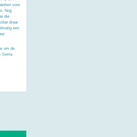
aletten voor
en. Nog
ar die
asbar draai
gelmatig een
aar
de om de
 Sierra