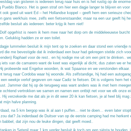
eestdag van gisteren is iedereen terug naar huis en is het rustig op de enorme
 Pueblo Blanco. Het is geen straf om hier een dagje langer te blijven en voor
t ook goed uit want Ed – het Hollandse koppel – geeft hem een serieuze che
en gans werkhuis mee, zelfs een fietsenstaander, maar na een uur geeft hij h
elfde besluit als iedereen: beter krijg ik hem niet!
Dolf opgefrist is neem ik hem mee naar het dorp om de middeleeuwse burcht 
n. Gelukkig hadden ze er een toilet.
dagje lummelen besluit ik mijn tent op te zoeken en daar stond een vriendje 
rd die me bevestigde dat ik inderdaad een buur had gekregen stelde zich voor
ienden) Raphael voor de rest.. en hij nodige me uit om een pint te drinken.. w
g iets van de camarero want de keet was eigenlijk al dicht, dus zaten we er h
 Hij probeerde wat Engelse woorden, ik wat Spaanse en we verstonden elkaar.
ht terug naar Cordoba waar hij woonde. Als zelfstandige, hij had een autogarag
f een weekje verlof gegeven om naar Cadiz te fietsen. Dit is volgens hem het
kust. Jammer dat hij op de terugweg was want anders was ik met hem meege
e ochtend vertrokken we samen en namen een ontbijt net voor we elk onze e
 Hij verzekerde me dat als je in dit weer 20 ik kan fietsen, je al heel blij mag
at mijn halve planning.
rdaad, na 5 km bergop was ik al aan t puffen… niet te doen… even later stop
 zou dat? Ja inderdaad de Duitser van op de eerste camping had me herkent 
n babbel, dat zijn nou de leuke dingen, dat geeft moed..
tanken in Setenil maar 1 km verder besluit ik toch om een siësta te houden, ik