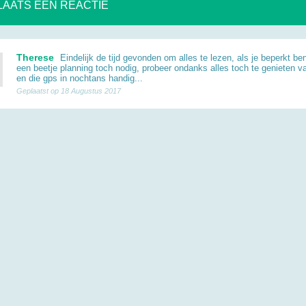
LAATS EEN REACTIE
Therese
Eindelijk de tijd gevonden om alles te lezen, als je beperkt bent 
een beetje planning toch nodig, probeer ondanks alles toch te genieten va
en die gps in nochtans handig...
Geplaatst op 18 Augustus 2017