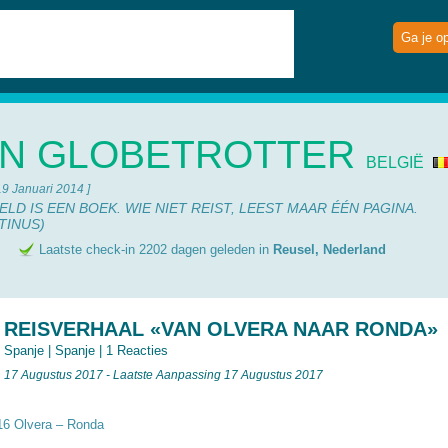
Ga je o
N GLOBETROTTER
BELGIË
19 Januari 2014 ]
LD IS EEN BOEK. WIE NIET REIST, LEEST MAAR ÉÉN PAGINA.
TINUS)
e
Laatste check-in 2202 dagen geleden in
Reusel, Nederland
REISVERHAAL «VAN OLVERA NAAR RONDA»
Spanje
|
Spanje
|
1 Reacties
17 Augustus 2017 - Laatste Aanpassing 17 Augustus 2017
6 Olvera – Ronda