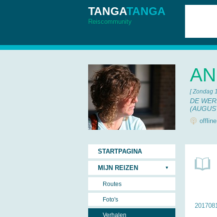
TANGA
TANGA
Reiscommunity
AN
[ Zondag 
DE WERE
(AUGUS
offlin
STARTPAGINA
MIJN REIZEN
Routes
Foto's
2017081
Verhalen