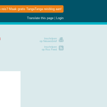
p reis? Maak gratis TangaTanga reisblog aan!
Translate this page
|
Login
Inschrijven
op Nieuwsbrief
Inschrijven
op Rss Feed