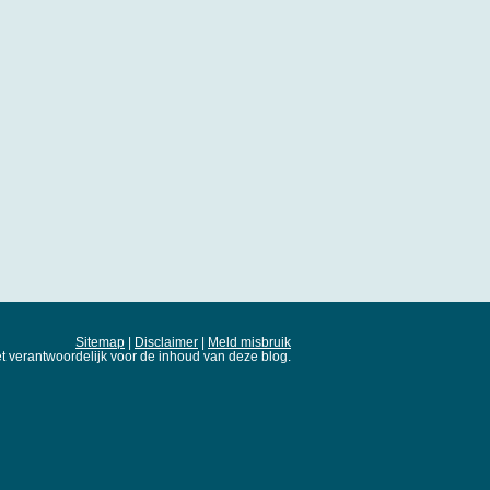
Sitemap
|
Disclaimer
|
Meld misbruik
t verantwoordelijk voor de inhoud van deze blog.