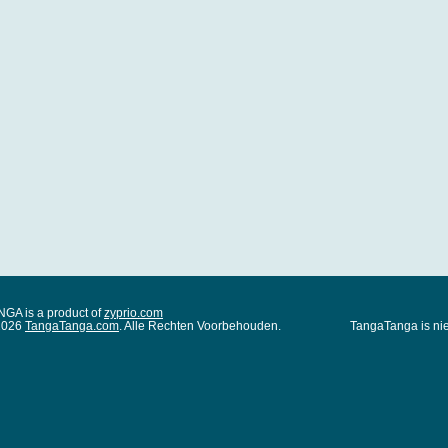
A is a product of
zyprio.com
 2026
TangaTanga.com
. Alle Rechten Voorbehouden.
TangaTanga is nie