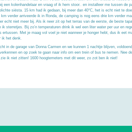
bij een kolenhandelaar en vraag of ik hem stoor.. en installeer me tussen de p
plichte siësta. 15 km had ik gedaan, bij meer dan 40°C, het is echt niet te do
 km verder arriveerde ik in Ronda, de camping is nog eens drie km verder ma
r echt niet meer bij. Als ik neer zit op het terras van de eerste, de beste tap
e ik sterretjes. Bij zo’n temperaturen drink ik wel een liter water per uur en re
s ertussen. Met je maag vol voel je niet wanneer je honger hebt, dus ik eet m
 ik het denk.
cht in de garage van Donna Carmen en we kunnen 1 nachtje blijven, voldoen
 verkennen en op zoek te gaan naar info om een trein of bus te nemen. Nee de
zie ik niet zitten! 1600 hoogtemeters met dit weer, zo zot ben ik niet!