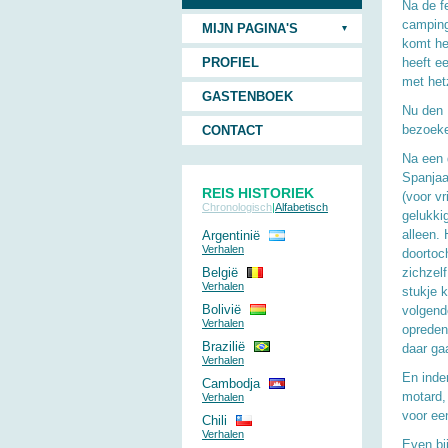
Na de f
camping
MIJN PAGINA'S
komt he
PROFIEL
heeft e
met hetz
GASTENBOEK
Nu den 
bezoeke
CONTACT
Na een 
Spanjaa
REIS HISTORIEK
(voor vr
Chronologisch
|
Alfabetisch
gelukki
alleen.
Argentinië
Verhalen
doortoc
België
zichzel
Verhalen
stukje 
Bolivië
volgend
Verhalen
opreden.
Brazilië
daar ga
Verhalen
En inde
Cambodja
motard,
Verhalen
voor ee
Chili
Verhalen
Even bij