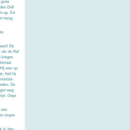
 grote
 den Dolf
ck-up. Ed
em terug
te
naast! De
 als de Raf
e kregen
elemaal
 Hij was op
e, had hij
 mooiste
reden. De
igen weg
 zijn. Oeps
t een
en stopte
 rij 'den