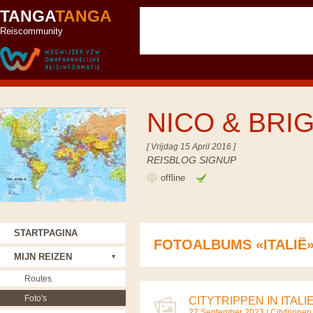
TANGA
TANGA
Reiscommunity
NICO & BRI
[ Vrijdag 15 April 2016 ]
REISBLOG SIGNUP
offline
STARTPAGINA
FOTOALBUMS «ITALIË
MIJN REIZEN
Routes
Foto's
CITYTRIPPEN IN ITALI
27 September 2023 |
Citytrippen