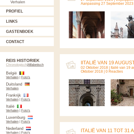
Verhalen
Aanpassing 27 September 2023 |
PROFIEL
LINKS
GASTENBOEK
CONTACT
REIS HISTORIEK
IITALIË VAN 19 AUGUS
Chronologisch
|
Alfabetisch
02 Oktober 2018 |
Italië van 19 
Oktober 2018 | 0 Reacties
België
Verhalen
|
Foto's
Duitsland
Verhalen
Frankrijk
Verhalen
|
Foto's
Italië
Verhalen
|
Foto's
Luxemburg
Verhalen
|
Foto's
Nederland
ITALIË VAN 11 TOT 31 
Verhalen
|
Foto's