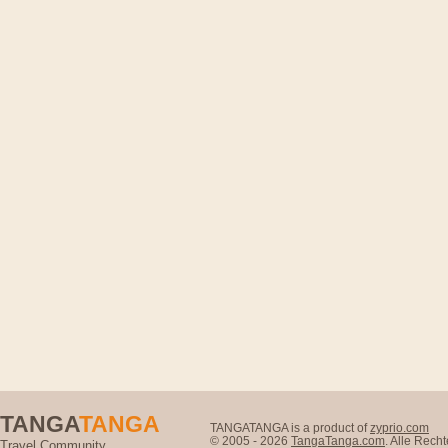
TANGA
TANGA
TANGATANGA is a product of
zyprio.com
© 2005 - 2026
TangaTanga.com
. Alle Rec
Travel Community