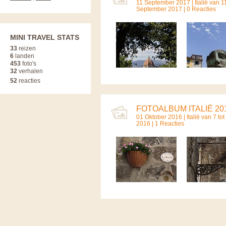
11 September 2017 |
Italië van 
September 2017 | 0 Reacties
MINI TRAVEL STATS
33
reizen
6
landen
453
foto's
32
verhalen
52
reacties
FOTOALBUM ITALIË 201
01 Oktober 2016 |
Italië van 7 t
2016 | 1 Reacties