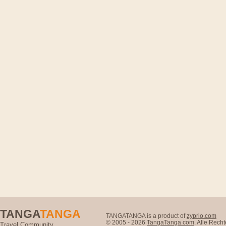
TANGA
TANGA
TANGATANGA is a product of
zyprio.com
© 2005 - 2026
TangaTanga.com
. Alle Rec
Travel Community