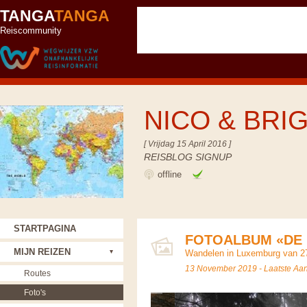
TANGA
TANGA
Reiscommunity
NICO & BRI
[ Vrijdag 15 April 2016 ]
REISBLOG SIGNUP
offline
STARTPAGINA
FOTOALBUM «DE
MIJN REIZEN
Wandelen in Luxemburg van 27
13 November 2019 - Laatste Aa
Routes
Foto's