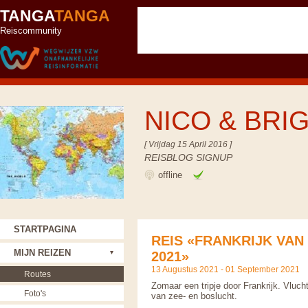
TANGA
TANGA
Reiscommunity
NICO & BRI
[ Vrijdag 15 April 2016 ]
REISBLOG SIGNUP
offline
STARTPAGINA
REIS «FRANKRIJK VAN
MIJN REIZEN
2021»
13 Augustus 2021 - 01 September 2021
Routes
Zomaar een tripje door Frankrijk. Vluch
Foto's
van zee- en boslucht.