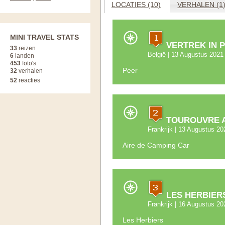
LOCATIES (10)
VERHALEN (1
MINI TRAVEL STATS
VERTREK IN 
33
reizen
België
| 13 Augustus 2021
6
landen
453
foto's
Peer
32
verhalen
52
reacties
TOUROUVRE 
Frankrijk
| 13 Augustus 20
Aire de Camping Car
LES HERBIER
Frankrijk
| 16 Augustus 20
Les Herbiers