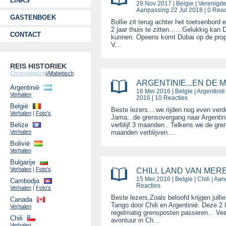
LINKS
29 Nov 2017 |
Belgie
|
Verenigde
Aanpassing 22 Jul 2018 | 0 Reac
GASTENBOEK
Bollie zit terug achter het toetsenbor
2 jaar thuis te zitten……Gelukkig kan Di
CONTACT
kunnen. Opeens komt Dubai op de propp
V...
REIS HISTORIEK
Chronologisch
|
Alfabetisch
ARGENTINIE...EN DE M
Argentinië
16 Mei 2016 |
Belgie
|
Argentinië
Verhalen
2016 | 10 Reacties
België
Beste lezers....we rijden nog even ver
Verhalen
|
Foto's
Jama...de grensovergang naar Argentinië
Belize
verblijf 3 maanden . Telkens we de gre
Verhalen
maanden verblijven....
Bolivië
Verhalen
Bulgarije
Verhalen
|
Foto's
CHILI, LAND VAN MER
15 Mei 2016 |
Belgie
|
Chili
| Aan
Cambodja
Reacties
Verhalen
|
Foto's
Beste lezers,Zoals beloofd krijgen jull
Canada
Tango door Chili en Argentinië. Deze 2 
Verhalen
regelmatig grensposten passeren... Vee
Chili
avontuur in Ch...
Verhalen