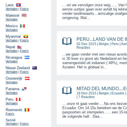
Laos
....en we vervolgen onze weg...... Van h
Verhalen
|
Foto's
eerste uurtjes gaan over asfalt bij lek
verder landinwaarts…armzalige onafgew
Maleisië
omgeving. Maï...
Verhalen
Mexico
Verhalen
Myanmar
PERU...LAND VAN DE I
Verhalen
|
Foto's
02 Dec 2015 |
Belgie
|
Peru
| Aa
Nepal
Reacties
Verhalen
|
Foto's
...we gaan verder met een nieuw avontuu
Nicaragua
is 30 keer zo groot als Nederland en he
Verhalen
samengesteld uit indianen ( 49%), mest
Aziaten. Het is globaal in...
Nieuw Zeeland
Verhalen
|
Foto's
Oostenrijk
Verhalen
MITAD DEL MUNDO....EC
Panama
Verhalen
18 Nov 2015 |
Belgie
|
Ecuador
|
| 7 Reacties
Peru
Verhalen
....onze rit gaat verder.....Na ons bez
Ecuador. Om 14.15u bereiken we de Co
Roemenië
paspoorten uit stempelen....…een 15-ta
Foto's
de volgende halt . Daa...
Servië
Verhalen
|
Foto's