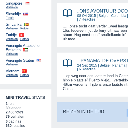
Singapore
Verhalen
..ONS AVONTUUR DOOR
Slovakije
08 Okt 2015 |
Belgie
|
Colombia
|
Foto's
| 7 Reacties
Sri Lanka
......onze tocht gaat verder...veel lee
Verhalen
|
Foto's
16u. Iedereen rijdt de ferry uit naar ee
staan. Nog eerst een “ snuffelkontrole”.
Turkije
uit moe...
Verhalen
|
Foto's
Verenigde Arabische
Emiraten
Verhalen
Verenigde Staten
...PANAMA..DE OVERS
Verhalen
24 Sep 2015 |
Belgie
|
Panama
|
| 6 Reacties
Vietnam
Verhalen
|
Foto's
...op weg naar ons laatste land in Centr
hippie plaatsje” Puerto Viejo....vertre
48km verder is. Tijdens onze laatste rit
Costa...
MINI TRAVEL STATS
1
reis
39
landen
REIZEN IN DE TIJD
2.450
foto's
79
verhalen
6
paginas
630
reacties