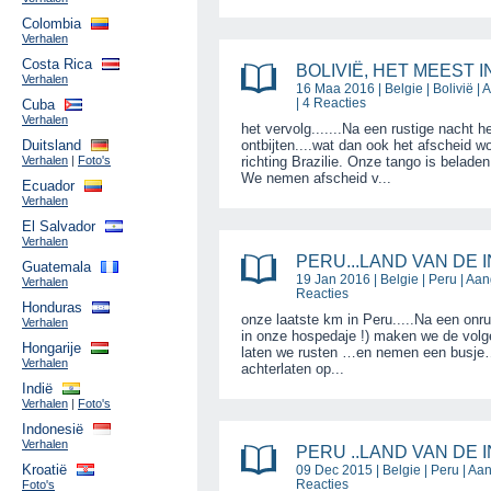
Colombia
Verhalen
Costa Rica
BOLIVIË, HET MEEST 
Verhalen
16 Maa 2016 |
Belgie
|
Bolivië
| 
| 4 Reacties
Cuba
Verhalen
het vervolg.......Na een rustige nacht
Duitsland
ontbijten....wat dan ook het afscheid wo
Verhalen
|
Foto's
richting Brazilie. Onze tango is beladen
We nemen afscheid v...
Ecuador
Verhalen
El Salvador
Verhalen
PERU...LAND VAN DE IN
Guatemala
19 Jan 2016 |
Belgie
|
Peru
| Aan
Verhalen
Reacties
Honduras
onze laatste km in Peru.....Na een onr
Verhalen
in onze hospedaje !) maken we de vol
Hongarije
laten we rusten …en nemen een busje
Verhalen
achterlaten op...
Indië
Verhalen
|
Foto's
Indonesië
Verhalen
PERU ..LAND VAN DE IN
Kroatië
09 Dec 2015 |
Belgie
|
Peru
| Aa
Reacties
Foto's