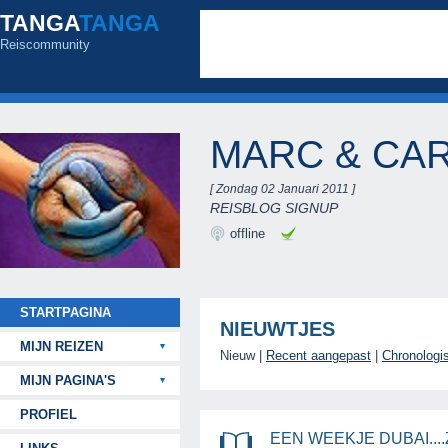
TANGA
TANGA
Reiscommunity
MARC & CA
[ Zondag 02 Januari 2011 ]
REISBLOG SIGNUP
offline
STARTPAGINA
NIEUWTJES
MIJN REIZEN
Nieuw |
Recent aangepast
|
Chronologi
MIJN PAGINA'S
PROFIEL
EEN WEEKJE DUBAI....ZA