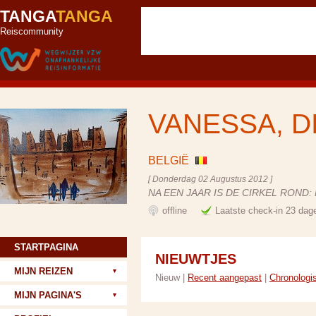
TANGA
TANGA
Reiscommunity
VANESSA, D
BELGIË
[ Donderdag 02 Augustus 2012 ]
NA EEN JAAR IS DE CIRKEL ROND
offline
Laatste check-in 23 dag
STARTPAGINA
NIEUWTJES
MIJN REIZEN
Nieuw |
Recent aangepast
|
Chronologi
MIJN PAGINA'S