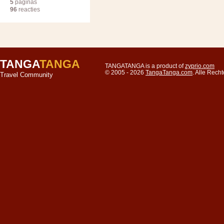
5
paginas
96
reacties
TANGA
TANGA
TANGATANGA is a product of
zyprio.com
© 2005 - 2026
TangaTanga.com
. Alle Rec
Travel Community