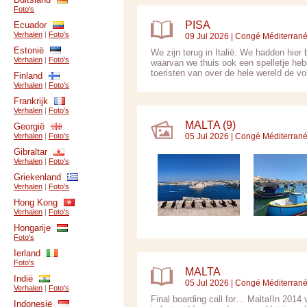
Foto's
PISA
Ecuador
Verhalen
|
Foto's
09 Jul 2026 |
Congé Méditerran
Estonië
We zijn terug in Italië. We hadden hie
Verhalen
|
Foto's
waarvan we thuis ook een spelletje hebb
toeristen van over de hele wereld de vo
Finland
Verhalen
|
Foto's
Frankrijk
Verhalen
|
Foto's
MALTA (9)
Georgië
Verhalen
|
Foto's
05 Jul 2026 |
Congé Méditerran
Gibraltar
Verhalen
|
Foto's
Griekenland
Verhalen
|
Foto's
Hong Kong
Verhalen
|
Foto's
Hongarije
Foto's
Ierland
Foto's
MALTA
Indië
05 Jul 2026 |
Congé Méditerran
Verhalen
|
Foto's
Final boarding call for… Malta!In 2014 
Indonesië