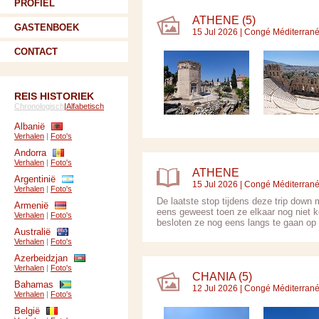
PROFIEL
ATHENE (5)
GASTENBOEK
15 Jul 2026 |
Congé Méditerran
CONTACT
REIS HISTORIEK
Chronologisch
|
Alfabetisch
Albanië
Verhalen
|
Foto's
Andorra
Verhalen
|
Foto's
ATHENE
Argentinië
15 Jul 2026 |
Congé Méditerran
Verhalen
|
Foto's
De laatste stop tijdens deze trip dow
Armenië
eens geweest toen ze elkaar nog niet k
Verhalen
|
Foto's
besloten ze nog eens langs te gaan op 
Australië
Verhalen
|
Foto's
Azerbeidzjan
Verhalen
|
Foto's
CHANIA (5)
Bahamas
12 Jul 2026 |
Congé Méditerran
Verhalen
|
Foto's
België