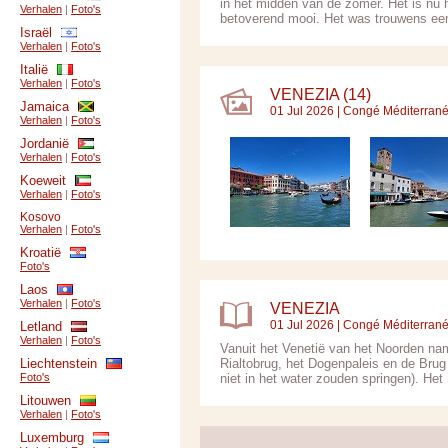
in het midden van de zomer. Het is nu h
Verhalen
|
Foto's
betoverend mooi. Het was trouwens een
Israël
Verhalen
|
Foto's
Italië
Verhalen
|
Foto's
VENEZIA (14)
Jamaica
01 Jul 2026 |
Congé Méditerran
Verhalen
|
Foto's
Jordanië
Verhalen
|
Foto's
Koeweit
Verhalen
|
Foto's
Kosovo
Verhalen
|
Foto's
Kroatië
Foto's
Laos
Verhalen
|
Foto's
VENEZIA
01 Jul 2026 |
Congé Méditerran
Letland
Verhalen
|
Foto's
Vanuit het Venetië van het Noorden nam
Liechtenstein
Rialtobrug, het Dogenpaleis en de Bru
Foto's
niet in het water zouden springen). He
Litouwen
Verhalen
|
Foto's
Luxemburg