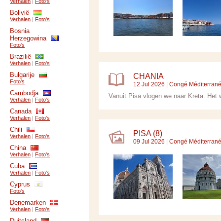
Verhalen
|
Foto's
Bolivië
Verhalen
|
Foto's
Bosnia
Herzegowina
Foto's
Brazilië
Verhalen
|
Foto's
Bulgarije
CHANIA
Foto's
12 Jul 2026 |
Congé Méditerran
Cambodja
Vanuit Pisa vlogen we naar Kreta. Het w
Verhalen
|
Foto's
Canada
Verhalen
|
Foto's
Chili
PISA (8)
Verhalen
|
Foto's
09 Jul 2026 |
Congé Méditerran
China
Verhalen
|
Foto's
Cuba
Verhalen
|
Foto's
Cyprus
Foto's
Denemarken
Verhalen
|
Foto's
Duitsland