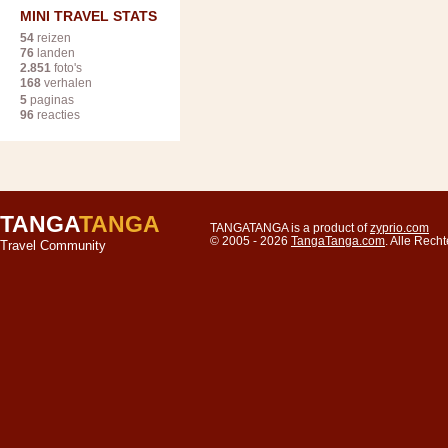
MINI TRAVEL STATS
54
reizen
76
landen
2.851
foto's
168
verhalen
5
paginas
96
reacties
TANGA
TANGA
TANGATANGA is a product of
zyprio.com
© 2005 - 2026
TangaTanga.com
. Alle Rec
Travel Community