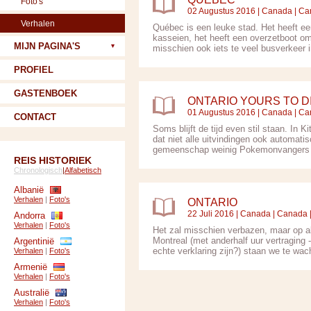
Foto's
02 Augustus 2016 |
Canada
|
Ca
Verhalen
Québec is een leuke stad. Het heeft ee
kasseien, het heeft een overzetboot om
MIJN PAGINA'S
misschien ook iets te veel busverkeer in
PROFIEL
GASTENBOEK
ONTARIO YOURS TO 
01 Augustus 2016 |
Canada
|
Ca
CONTACT
Soms blijft de tijd even stil staan. In
dat niet alle uitvindingen ook automatis
gemeenschap weinig Pokemonvangers z
REIS HISTORIEK
Chronologisch
|
Alfabetisch
Albanië
Verhalen
|
Foto's
ONTARIO
22 Juli 2016 |
Canada
|
Canada
Andorra
Verhalen
|
Foto's
Het zal misschien verbazen, maar op a
Montreal (met anderhalf uur vertraging 
Argentinië
echte verklaring zijn?) staan we te wac
Verhalen
|
Foto's
Armenië
Verhalen
|
Foto's
Australië
Verhalen
|
Foto's