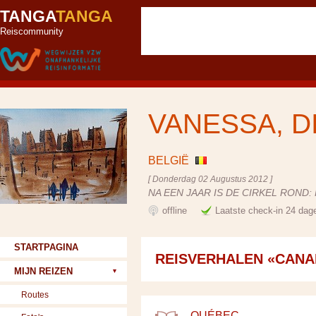
TANGA
TANGA
Reiscommunity
VANESSA, D
BELGIË
[ Donderdag 02 Augustus 2012 ]
NA EEN JAAR IS DE CIRKEL ROND
offline
Laatste check-in 24 dag
STARTPAGINA
REISVERHALEN «CANA
MIJN REIZEN
Routes
QUÉBEC