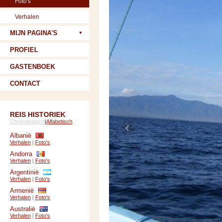
Foto's
Verhalen
MIJN PAGINA'S
PROFIEL
GASTENBOEK
CONTACT
REIS HISTORIEK
Chronologisch
|
Alfabetisch
Albanië
Verhalen
|
Foto's
Andorra
Verhalen
|
Foto's
Argentinië
Verhalen
|
Foto's
Armenië
Verhalen
|
Foto's
Australië
Verhalen
|
Foto's