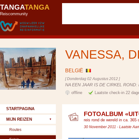
TANGA
TANGA
Reiscommunity
VANESSA, D
BELGIË
[ Donderdag 02 Augustus 2012 ]
NA EEN JAAR IS DE CIRKEL ROND
offline
Laatste check-in 22 dag
STARTPAGINA
FOTOALBUM «UITG
MIJN REIZEN
reis rond de wereld in ca. 365
30 November 2011 - Laatste Aa
Routes