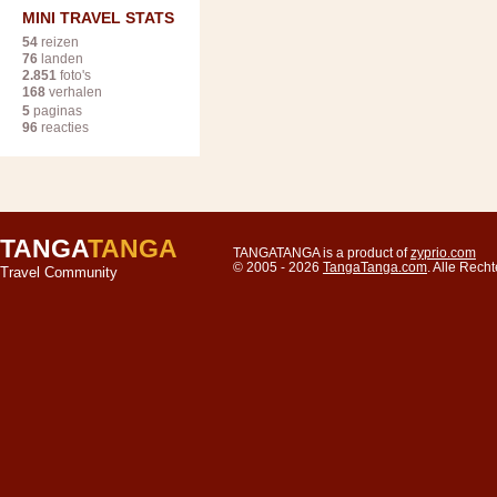
MINI TRAVEL STATS
54
reizen
76
landen
2.851
foto's
168
verhalen
5
paginas
96
reacties
TANGA
TANGA
TANGATANGA is a product of
zyprio.com
© 2005 - 2026
TangaTanga.com
. Alle Rec
Travel Community