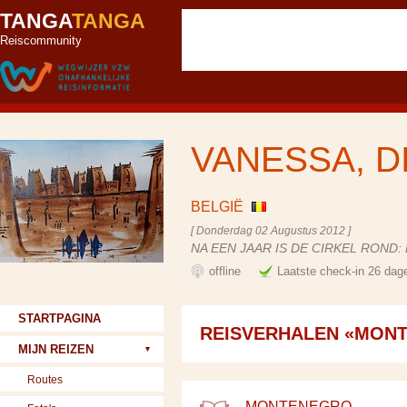
TANGA
TANGA
Reiscommunity
VANESSA, D
BELGIË
[ Donderdag 02 Augustus 2012 ]
NA EEN JAAR IS DE CIRKEL ROND
offline
Laatste check-in 26 dag
STARTPAGINA
REISVERHALEN «MON
MIJN REIZEN
Routes
MONTENEGRO