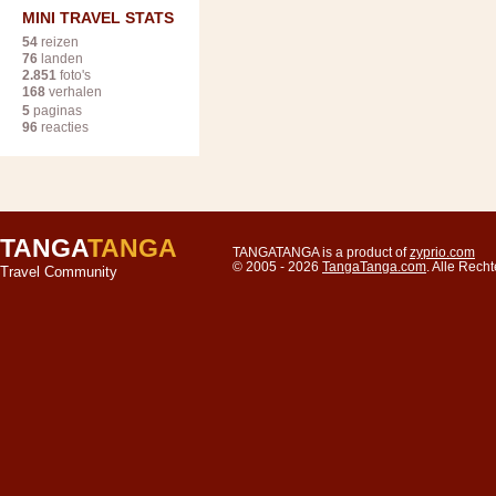
MINI TRAVEL STATS
54
reizen
76
landen
2.851
foto's
168
verhalen
5
paginas
96
reacties
TANGA
TANGA
TANGATANGA is a product of
zyprio.com
© 2005 - 2026
TangaTanga.com
. Alle Rec
Travel Community