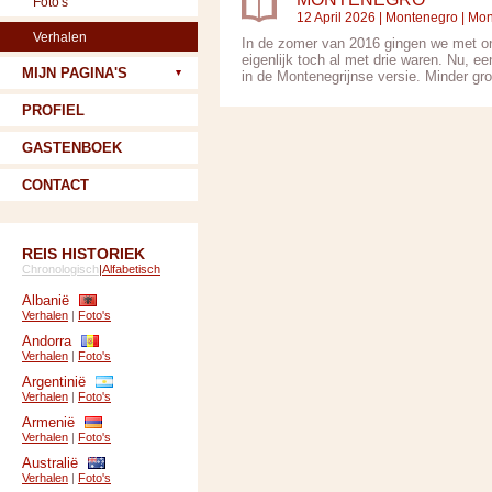
Foto's
12 April 2026 |
Montenegro
|
Mon
Verhalen
In de zomer van 2016 gingen we met on
eigenlijk toch al met drie waren. Nu, ee
MIJN PAGINA'S
in de Montenegrijnse versie. Minder gro
PROFIEL
GASTENBOEK
CONTACT
REIS HISTORIEK
Chronologisch
|
Alfabetisch
Albanië
Verhalen
|
Foto's
Andorra
Verhalen
|
Foto's
Argentinië
Verhalen
|
Foto's
Armenië
Verhalen
|
Foto's
Australië
Verhalen
|
Foto's