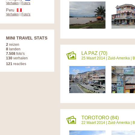
Verhalen
|
Foto's
Peru
Verhalen
|
Foto's
MINI TRAVEL STATS
2
reizen
8
landen
LA PAZ (70)
7.508
foto's
130
verhalen
25 Maart 2014 |
Zuid-Amerika
|
B
121
reacties
TOROTORO (84)
22 Maart 2014 |
Zuid-Amerika
|
B