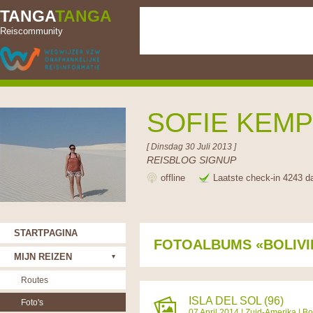
TANGA
TANGA
Reiscommunity
SOFIE KEM
[ Dinsdag 30 Juli 2013 ]
REISBLOG SIGNUP
offline
Laatste check-in 4243 d
STARTPAGINA
FOTOALBUMS «BOLIVI
MIJN REIZEN
Routes
ISLA DEL SOL (96)
Foto's
07 April 2014 |
Zuid-Amerika
|
Bo