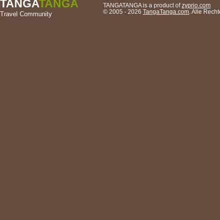
TANGA
TANGA
TANGATANGA is a product of
zyprio.com
© 2005 - 2026
TangaTanga.com
. Alle Rec
Travel Community