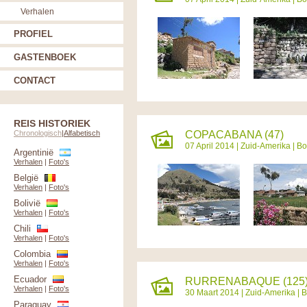
Verhalen
PROFIEL
GASTENBOEK
CONTACT
REIS HISTORIEK
Chronologisch
|
Alfabetisch
COPACABANA (47)
07 April 2014 |
Zuid-Amerika
|
Bo
Argentinië
Verhalen
|
Foto's
België
Verhalen
|
Foto's
Bolivië
Verhalen
|
Foto's
Chili
Verhalen
|
Foto's
Colombia
Verhalen
|
Foto's
Ecuador
RURRENABAQUE (125
Verhalen
|
Foto's
30 Maart 2014 |
Zuid-Amerika
|
B
Paraguay