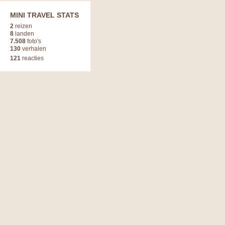
MINI TRAVEL STATS
2
reizen
8
landen
7.508
foto's
130
verhalen
121
reacties