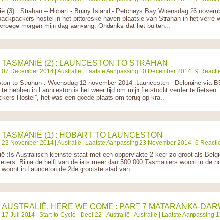
ë (3) : Strahan – Hobart - Bruny Island - Petcheys Bay Woensdag 26 novem
ackpackers hostel in het pittoreske haven plaatsje van Strahan in het verr
e vroege morgen mijn dag aanvang. Ondanks dat het buiten...
TASMANIË (2) : LAUNCESTON TO STRAHAN
07 December 2014 |
Australië
| Laatste Aanpassing 10 December 2014 | 9 Reacti
ton to Strahan : Woensdag 12 november 2014 :Launceston - Deloraine via B
te hebben in Launceston is het weer tijd om mijn fietstocht verder te fietsen.
kers Hostel”, het was een goede plaats om terug op kra...
TASMANIË (1) : HOBART TO LAUNCESTON
23 November 2014 |
Australië
| Laatste Aanpassing 23 November 2014 | 6 Reacti
ë :Is Australisch kleinste staat met een oppervlakte 2 keer zo groot als Belg
et eters. Bijna de helft van de iets meer dan 500.000 Tasmaniërs woont in de h
 woont in Launceton de 2de grootste stad van...
AUSTRALIË, HERE WE COME : PART 7 MATARANKA-DAR
17 Juli 2014 |
Start-to-Cycle - Deel 22 - Australië
|
Australië
| Laatste Aanpassing 17