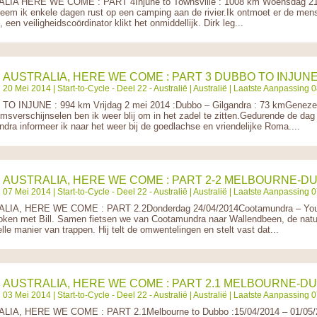
IA HERE WE COME : PART 4Injune to Townsville : 1008 km Woensdag 21 m
neem ik enkele dagen rust op een camping aan de rivier.Ik ontmoet er de men
 een veiligheidscoördinator klikt het onmiddellijk. Dirk leg...
AUSTRALIA, HERE WE COME : PART 3 DUBBO TO INJUN
20 Mei 2014 |
Start-to-Cycle - Deel 22 - Australië
|
Australië
| Laatste Aanpassing 08
O INJUNE : 994 km Vrijdag 2 mei 2014 :Dubbo – Gilgandra : 73 kmGenezen
msverschijnselen ben ik weer blij om in het zadel te zitten.Gedurende de dag
ndra informeer ik naar het weer bij de goedlachse en vriendelijke Roma....
AUSTRALIA, HERE WE COME : PART 2-2 MELBOURNE-D
07 Mei 2014 |
Start-to-Cycle - Deel 22 - Australië
|
Australië
| Laatste Aanpassing 0
LIA, HERE WE COME : PART 2.2Donderdag 24/04/2014Cootamundra – Youn
oken met Bill. Samen fietsen we van Cootamundra naar Wallendbeen, de natuur 
lle manier van trappen. Hij telt de omwentelingen en stelt vast dat...
AUSTRALIA, HERE WE COME : PART 2.1 MELBOURNE-D
03 Mei 2014 |
Start-to-Cycle - Deel 22 - Australië
|
Australië
| Laatste Aanpassing 0
LIA, HERE WE COME : PART 2.1Melbourne to Dubbo :15/04/2014 – 01/05/2