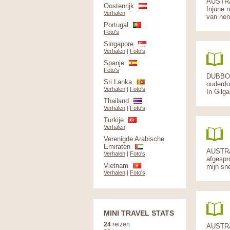
AUSTRAL
Oostenrijk
Injune 
Verhalen
van hen,
Portugal
Foto's
Singapore
Verhalen
|
Foto's
Spanje
Foto's
DUBBO T
Sri Lanka
ouderdo
Verhalen
|
Foto's
In Gilga
Thailand
Verhalen
|
Foto's
Turkije
Verhalen
Verenigde Arabische
Emiraten
AUSTRA
Verhalen
|
Foto's
afgespr
Vietnam
mijn sne
Verhalen
|
Foto's
MINI TRAVEL STATS
24
reizen
AUSTRA