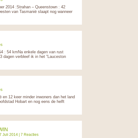
ber 2014 :Strahan – Queenstown : 42
e westen van Tasmanië slaapt nog wanneer
es
54 : 54 kmNa enkele dagen van rust
 3 dagen verbleef ik in het “Lauceston
es
ië en 12 keer minder inwoners dan het land
oofdstad Hobart en nog eens de helft
WIN
 Juli 2014 | 7 Reacties