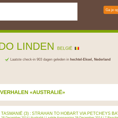
Ga je o
DO LINDEN
BELGIË
e
Laatste check-in 903 dagen geleden in
hechtel-Eksel, Nederland
SVERHALEN «AUSTRALIË»
TASMANIË (3) : STRAHAN TO HOBART VIA PETCHEYS BA
28 December 2014 |
Australië
| Laatste Aanpassing 29 December 2014 | 7 Reacti