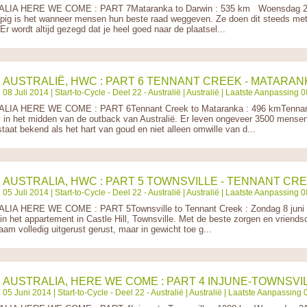
LIA HERE WE COME : PART 7Mataranka to Darwin : 535 km Woensdag 25/0
ig is het wanneer mensen hun beste raad weggeven. Ze doen dit steeds met 
Er wordt altijd gezegd dat je heel goed naar de plaatsel...
AUSTRALIË, HWC : PART 6 TENNANT CREEK - MATARAN
08 Juli 2014 |
Start-to-Cycle - Deel 22 - Australië
|
Australië
| Laatste Aanpassing 08
IA HERE WE COME : PART 6Tennant Creek to Mataranka : 496 kmTennant C
ry in het midden van de outback van Australië. Er leven ongeveer 3500 mensen 
taat bekend als het hart van goud en niet alleen omwille van d...
AUSTRALIA, HWC : PART 5 TOWNSVILLE - TENNANT CR
05 Juli 2014 |
Start-to-Cycle - Deel 22 - Australië
|
Australië
| Laatste Aanpassing 08
IA HERE WE COME : PART 5Townsville to Tennant Creek : Zondag 8 juni 201
in het appartement in Castle Hill, Townsville. Met de beste zorgen en vriends
aam volledig uitgerust gerust, maar in gewicht toe g...
AUSTRALIA, HERE WE COME : PART 4 INJUNE-TOWNSVI
05 Juni 2014 |
Start-to-Cycle - Deel 22 - Australië
|
Australië
| Laatste Aanpassing 0