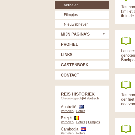
Verhalen
Tasmani
kmHet b
Filmpjes
ik in d
Nieuwsbrieven
MIJN PAGINA'S
PROFIEL
Launces
LINKS
genoten 
Backpac
GASTENBOEK
CONTACT
REIS HISTORIEK
Tasmani
Chronologisch
|
Alfabetisch
der fri
daarvan
Australië
Verhalen
|
Foto's
België
Verhalen
|
Foto's
|
Filmpjes
Cambodja
Verhalen
|
Foto's