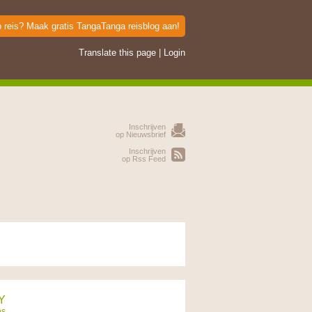
p reis? Maak gratis TangaTanga reisblog aan!
Translate this page
|
Login
Inschrijven
op Nieuwsbrief
Inschrijven
op Rss Feed
Y
es