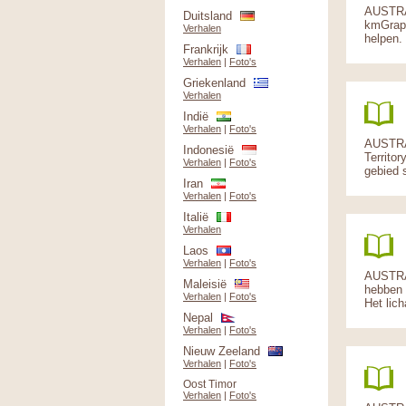
AUSTRA
Duitsland
kmGrapp
Verhalen
helpen. 
Frankrijk
Verhalen
|
Foto's
Griekenland
Verhalen
Indië
Verhalen
|
Foto's
AUSTRAL
Indonesië
Territo
Verhalen
|
Foto's
gebied s
Iran
Verhalen
|
Foto's
Italië
Verhalen
Laos
Verhalen
|
Foto's
AUSTRAL
Maleisië
hebben 
Verhalen
|
Foto's
Het lich
Nepal
Verhalen
|
Foto's
Nieuw Zeeland
Verhalen
|
Foto's
Oost Timor
Verhalen
|
Foto's