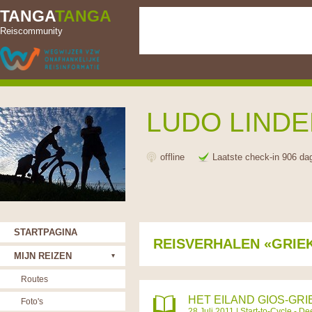
TANGA
TANGA
Reiscommunity
LUDO LIND
offline
Laatste check-in 906 da
STARTPAGINA
REISVERHALEN «GRIE
MIJN REIZEN
Routes
HET EILAND GIOS-GR
Foto's
28 Juli 2011 |
Start-to-Cycle - De