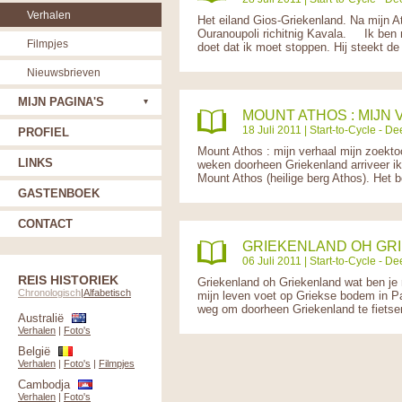
Verhalen
Het eiland Gios-Griekenland. Na mijn A
Ouranoupoli richitnig Kavala. Ik ben 
Filmpjes
doet dat ik moet stoppen. Hij steekt de
Nieuwsbrieven
MIJN PAGINA'S
MOUNT ATHOS : MIJN 
18 Juli 2011 |
Start-to-Cycle - De
PROFIEL
Mount Athos : mijn verhaal mijn zoekt
LINKS
weken doorheen Griekenland arriveer ik
Mount Athos (heilige berg Athos). Het b
GASTENBOEK
CONTACT
GRIEKENLAND OH GRI
06 Juli 2011 |
Start-to-Cycle - De
REIS HISTORIEK
Griekenland oh Griekenland wat ben je m
Chronologisch
|
Alfabetisch
mijn leven voet op Griekse bodem in Pa
weg om doorheen Griekenland te fietsen
Australië
Verhalen
|
Foto's
België
Verhalen
|
Foto's
|
Filmpjes
Cambodja
Verhalen
|
Foto's