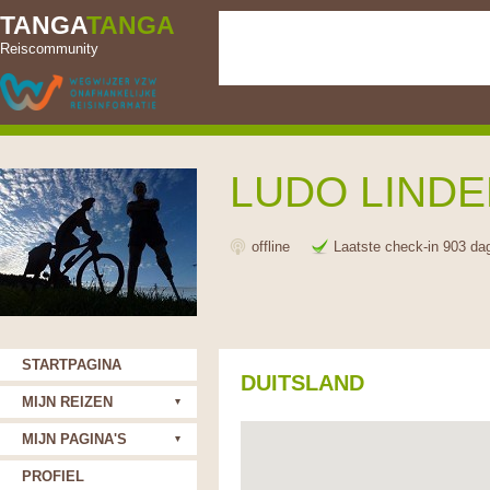
TANGA
TANGA
Reiscommunity
LUDO LIND
offline
Laatste check-in 903 da
STARTPAGINA
DUITSLAND
MIJN REIZEN
MIJN PAGINA'S
PROFIEL