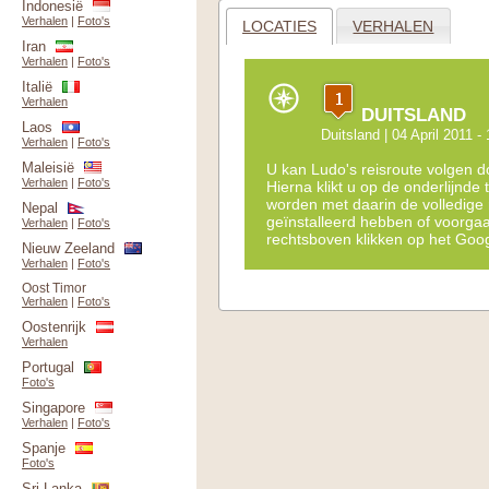
Indonesië
Verhalen
|
Foto's
LOCATIES
VERHALEN
Iran
Verhalen
|
Foto's
Italië
Verhalen
DUITSLAND
Laos
Duitsland
| 04 April 2011 - 
Verhalen
|
Foto's
Maleisië
U kan Ludo's reisroute volgen do
Verhalen
|
Foto's
Hierna klikt u op de onderlijnde
worden met daarin de volledige
Nepal
geïnstalleerd hebben of voorga
Verhalen
|
Foto's
rechtsboven klikken op het Goog
Nieuw Zeeland
Verhalen
|
Foto's
Oost Timor
Verhalen
|
Foto's
Oostenrijk
Verhalen
Portugal
Foto's
Singapore
Verhalen
|
Foto's
Spanje
Foto's
Sri Lanka