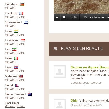
Duitsland
Verhalen
Frankrijk
Verhalen
|
Foto's
2
/
67
De 'snelweg' in Kar
Griekenland
Verhalen
Indië
Verhalen
|
Foto's
Indonesië
Verhalen
|
Foto's
PLAATS EEN REACTIE
Iran
Verhalen
|
Foto's
Italië
Verhalen
Laos
Gunter en Agnes Boo
Verhalen
|
Foto's
platte band te rijden. Maar
ziekenhuis in om me dan lan
Maleisië
volgende
Verhalen
|
Foto's
Geplaatst op 20 April 2015
Nepal
Verhalen
|
Foto's
Nieuw Zeeland
Verhalen
|
Foto's
Dirk
't lijkt nog even win
Oost Timor
Geplaatst op 20 April 2015
Verhalen
|
Foto's