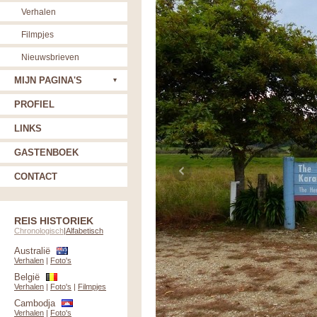
Verhalen
Filmpjes
Nieuwsbrieven
MIJN PAGINA'S
PROFIEL
LINKS
GASTENBOEK
CONTACT
REIS HISTORIEK
Chronologisch
|
Alfabetisch
Australië
Verhalen
|
Foto's
België
Verhalen
|
Foto's
|
Filmpjes
Cambodja
Verhalen
|
Foto's