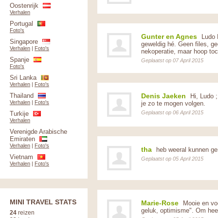
Oostenrijk
Verhalen
Portugal
Foto's
Gunter en Agnes
Ludo M
Singapore
geweldig hé. Geen files, ge
Verhalen
|
Foto's
nekoperatie, maar hoop toc
Spanje
Geplaatst op 07 April 2015
Foto's
Sri Lanka
Verhalen
|
Foto's
Thailand
Denis Jaeken
Hi, Ludo ;
Verhalen
|
Foto's
je zo te mogen volgen.
Geplaatst op 06 April 2015
Turkije
Verhalen
Verenigde Arabische
Emiraten
Verhalen
|
Foto's
tha
heb weeral kunnen geni
Vietnam
Geplaatst op 05 April 2015
Verhalen
|
Foto's
MINI TRAVEL STATS
Marie-Rose
Mooie en voor
geluk, optimisme". Om heel 
24
reizen