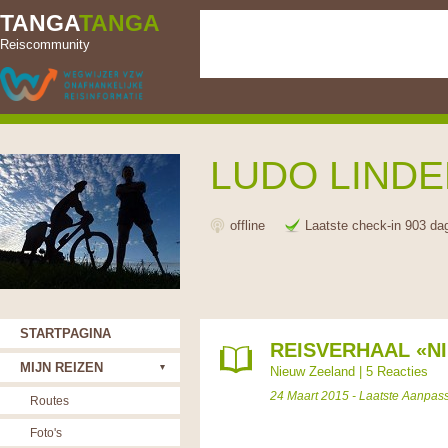
TANGA
TANGA
Reiscommunity
LUDO LIND
offline
Laatste check-in 903 da
STARTPAGINA
REISVERHAAL «NI
MIJN REIZEN
Nieuw Zeeland
|
5 Reacties
24 Maart 2015 - Laatste Aanpas
Routes
Foto's