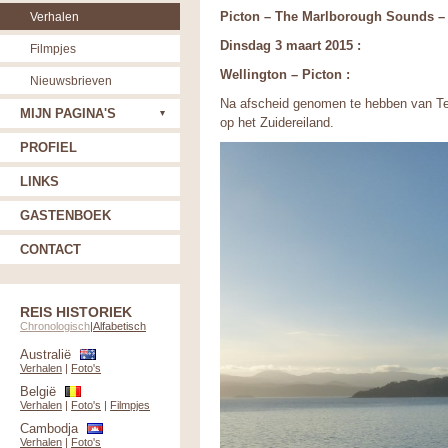
Picton – The Marlborough Sounds – 
Verhalen
Dinsdag 3 maart 2015 :
Filmpjes
Wellington – Picton :
Nieuwsbrieven
Na afscheid genomen te hebben van Tess
MIJN PAGINA'S
op het Zuidereiland.
PROFIEL
LINKS
GASTENBOEK
CONTACT
REIS HISTORIEK
Chronologisch
|
Alfabetisch
Australië
Verhalen
|
Foto's
België
Verhalen
|
Foto's
|
Filmpjes
Cambodja
Verhalen
|
Foto's