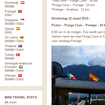
*Ship cove – Punga Cove : 26 km
Oostenrijk
*Punga Cove – Portage : 24 km
Verhalen
*Portage – Anakiwa : 21 km
Portugal
Foto's
Donderdag 12 maart 2015 :
Singapore
Verhalen
|
Foto's
Picton – Punga Cove – Portage : 24
Spanje
8.00 uur in de morgen, Eva wordt aan b
Foto's
Samen varen we naar Punga Cove in Ca
Sri Lanka
voor vandaag Portage.
Verhalen
|
Foto's
Thailand
Verhalen
|
Foto's
Turkije
Verhalen
Verenigde Arabische
Emiraten
Verhalen
|
Foto's
Vietnam
Verhalen
|
Foto's
MINI TRAVEL STATS
24
reizen