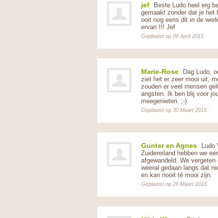
jef
Beste Ludo heel erg b
gemaakt zonder dat je het 
ooit nog eens dit in de wer
ervan !!! Jef
Geplaatst op 06 April 2015
Marie-Rose
Dag Ludo, oo
ziet het er zeer mooi uit, m
zouden er veel mensen gelu
angsten. Ik ben blij voor jo
meegenieten. ;-)
Geplaatst op 30 Maart 2015
Gunter en Agnes
Ludo W
Zuidereiland hebben we ee
afgewandeld. We vergeten dit
weeral gedaan langs dat ni
en kan nooit té mooi zijn.
Geplaatst op 26 Maart 2015