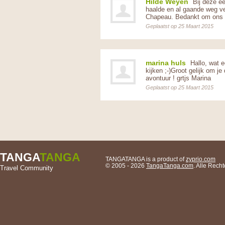
Hilde Weyen
Bij deze ee
haalde en al gaande weg ve
Chapeau. Bedankt om ons z
Geplaatst op 25 Maart 2015
marina huls
Hallo, wat e
kijken ;-)Groot gelijk om 
avontuur ! grtjs Marina
Geplaatst op 25 Maart 2015
TANGA
TANGA
TANGATANGA is a product of
zyprio.com
© 2005 - 2026
TangaTanga.com
. Alle Rec
Travel Community