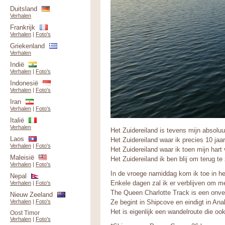
Duitsland
Verhalen
Frankrijk
Verhalen
|
Foto's
Griekenland
Verhalen
Indië
Verhalen
|
Foto's
Indonesië
Verhalen
|
Foto's
Iran
Verhalen
|
Foto's
Italië
Verhalen
Het Zuidereiland is tevens mijn absoluu
Laos
Het Zuidereiland waar ik precies 10 jaar
Verhalen
|
Foto's
Het Zuidereiland waar ik toen mijn hart 
Maleisië
Het Zuidereiland ik ben blij om terug te 
Verhalen
|
Foto's
In de vroege namiddag kom ik toe in he
Nepal
Enkele dagen zal ik er verblijven om m
Verhalen
|
Foto's
The Queen Charlotte Track is een onver
Nieuw Zeeland
Ze begint in Shipcove en eindigt in Ana
Verhalen
|
Foto's
Het is eigenlijk een wandelroute die oo
Oost Timor
Verhalen
|
Foto's