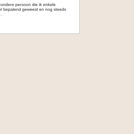
ondere persoon die ik enkele
el bepalend geweest en nog steeds
..