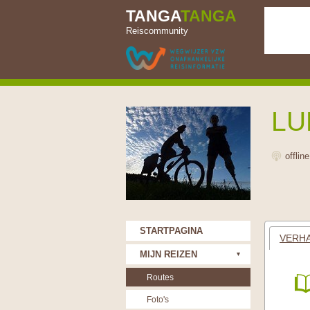
TANGA
TANGA
Reiscommunity
LU
offlin
STARTPAGINA
VERHA
MIJN REIZEN
Routes
Foto's