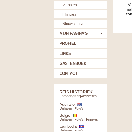
Vri
Verhalen
mal
zon
Filmpjes
Nieuwsbrieven
MIJN PAGINA'S
PROFIEL
LINKS
GASTENBOEK
CONTACT
REIS HISTORIEK
Chronologisch
|
Alfabetisch
Australië
Verhalen
|
Foto's
België
Verhalen
|
Foto's
|
Filmpjes
Cambodja
Verhalen
|
Foto's