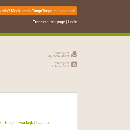
p reis? Maak gratis TangaTanga reisblog aan!
Translate this page
|
Login
Inschrijven
op Nieuwsbrief
Inschrijven
op Rss Feed
k - België
|
Frankrijk
| Laatste