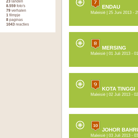
23
landen
8.559
foto's
ENDAU
79
verhalen
Maleisië
| 25 Juni 2013 - 
1
filmpje
8
paginas
1043
reacties
MERSING
Maleisië
| 01 Juli 2013 - 0
KOTA TINGGI
Maleisië
| 02 Juli 2013 - 0
JOHOR BAHR
Maleisië
| 03 Juli 2013 - 0