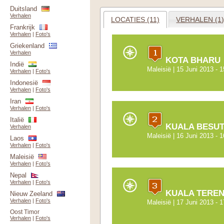
Duitsland
Verhalen
LOCATIES (11)
VERHALEN (1
Frankrijk
Verhalen
|
Foto's
Griekenland
Verhalen
KOTA BHARU
Indië
Maleisië
| 15 Juni 2013 - 
Verhalen
|
Foto's
Indonesië
Verhalen
|
Foto's
Iran
Verhalen
|
Foto's
Italië
KUALA BESU
Verhalen
Maleisië
| 16 Juni 2013 - 
Laos
Verhalen
|
Foto's
Maleisië
Verhalen
|
Foto's
Nepal
Verhalen
|
Foto's
KUALA TERE
Nieuw Zeeland
Verhalen
|
Foto's
Maleisië
| 17 Juni 2013 - 
Oost Timor
Verhalen
|
Foto's