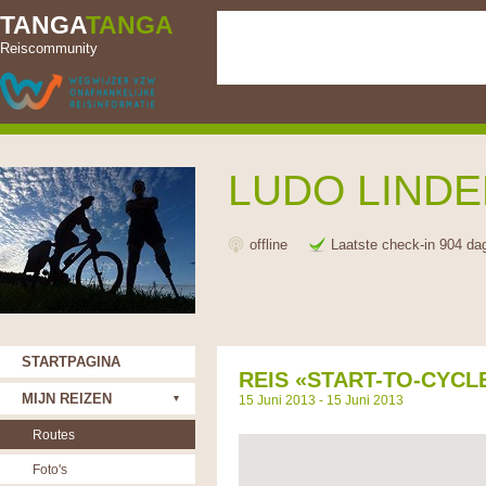
TANGA
TANGA
Reiscommunity
LUDO LIND
offline
Laatste check-in 904 da
STARTPAGINA
REIS «START-TO-CYCLE
MIJN REIZEN
15 Juni 2013 - 15 Juni 2013
Routes
Foto's