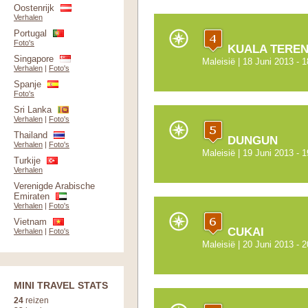
Oostenrijk
Verhalen
Portugal
Foto's
KUALA TERE
Singapore
Maleisië
| 18 Juni 2013 - 
Verhalen
|
Foto's
Spanje
Foto's
Sri Lanka
Verhalen
|
Foto's
Thailand
DUNGUN
Verhalen
|
Foto's
Maleisië
| 19 Juni 2013 - 
Turkije
Verhalen
Verenigde Arabische
Emiraten
Verhalen
|
Foto's
Vietnam
CUKAI
Verhalen
|
Foto's
Maleisië
| 20 Juni 2013 - 
MINI TRAVEL STATS
24
reizen