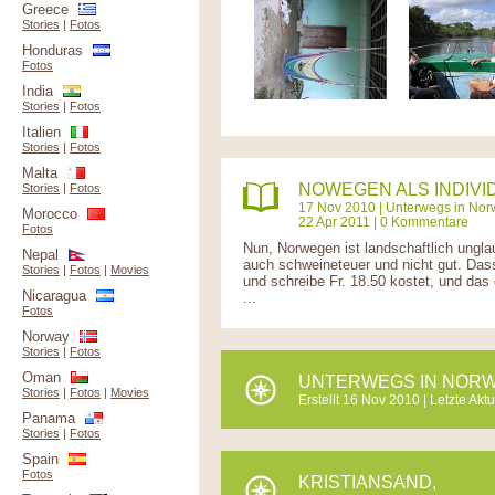
Greece
Stories
|
Fotos
Honduras
Fotos
India
Stories
|
Fotos
Italien
Stories
|
Fotos
Malta
NOWEGEN ALS INDIVI
Stories
|
Fotos
17 Nov 2010 |
Unterwegs in No
Morocco
22 Apr 2011 | 0 Kommentare
Fotos
Nun, Norwegen ist landschaftlich unglau
Nepal
auch schweineteuer und nicht gut. Das
Stories
|
Fotos
|
Movies
und schreibe Fr. 18.50 kostet, und das 
Nicaragua
...
Fotos
Norway
Stories
|
Fotos
Oman
UNTERWEGS IN NOR
Stories
|
Fotos
|
Movies
Erstellt 16 Nov 2010 | Letzte Akt
Panama
Stories
|
Fotos
Spain
Fotos
KRISTIANSAND,