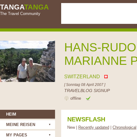
TANGA
TANGA
The Travel Community
HANS-RUDO
MARIANNE 
SWITZERLAND
[ Sonntag 08 April 2007 ]
TRAVELBLOG SIGNUP
offline
HEIM
NEWSFLASH
MEINE REISEN
New |
Recently updated
|
Chronological
MY PAGES