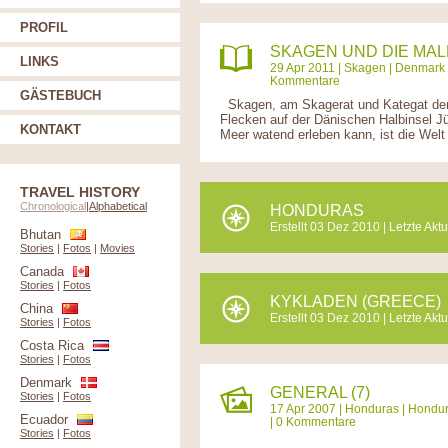
PROFIL
SKAGEN UND DIE MA
LINKS
29 Apr 2011 |
Skagen
|
Denmark
Kommentare
GÄSTEBUCH
Skagen, am Skagerat und Kategat den z
Flecken auf der Dänischen Halbinsel Jü
KONTAKT
Meer watend erleben kann, ist die Welt
TRAVEL HISTORY
Chronological
|
Alphabetical
HONDURAS
Erstellt 03 Dez 2010 | Letzte Akt
Bhutan
Stories
|
Fotos
|
Movies
Canada
Stories
|
Fotos
KYKLADEN (GREECE)
China
Erstellt 03 Dez 2010 | Letzte Akt
Stories
|
Fotos
Costa Rica
Stories
|
Fotos
Denmark
GENERAL (7)
Stories
|
Fotos
17 Apr 2007 |
Honduras
|
Hondu
Ecuador
| 0 Kommentare
Stories
|
Fotos