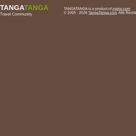
TANGA
TANGA
TANGATANGA is a product of
zyprio.com
© 2005 - 2026
TangaTanga.com
. Alle Rech
Travel Community