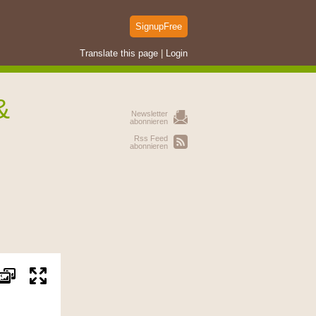
SignupFree
Translate this page
|
Login
&
Newsletter
abonnieren
Rss Feed
abonnieren