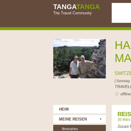
TANGA
TANGA
The Travel Community
HA
MA
SWITZ
[ Sonntag 
TRAVEL
offlin
HEIM
REI
MEINE REISEN
30 März
Jozani 
Itineraries