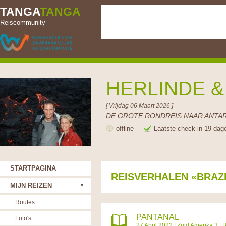
TANGA
TANGA
Reiscommunity
HERLINDE 
[ Vrijdag 06 Maart 2026 ]
DE GROTE RONDREIS NAAR ANTAR
offline
Laatste check-in 19 dag
STARTPAGINA
REISVERHALEN «BRAZI
MIJN REIZEN
Routes
PANTANAL
Foto's
27 April 2022 |
Zuid Amerika 3
|
B