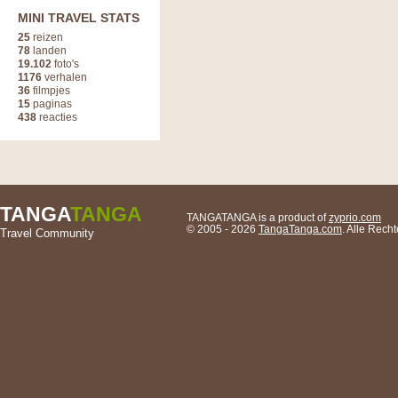
MINI TRAVEL STATS
25
reizen
78
landen
19.102
foto's
1176
verhalen
36
filmpjes
15
paginas
438
reacties
TANGA
TANGA
TANGATANGA is a product of
zyprio.com
© 2005 - 2026
TangaTanga.com
. Alle Rec
Travel Community