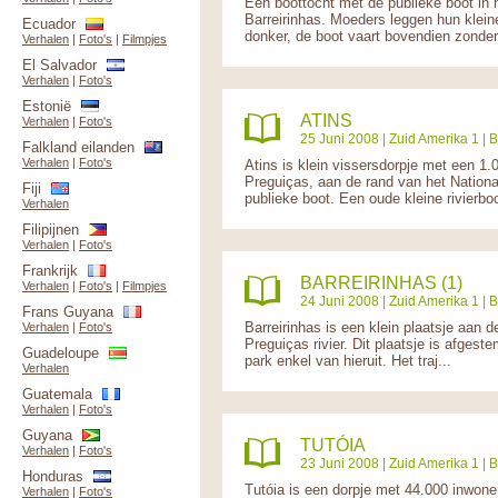
Een boottocht met de publieke boot in 
Barreirinhas. Moeders leggen hun klein
Ecuador
donker, de boot vaart bovendien zonder 
Verhalen
|
Foto's
|
Filmpjes
El Salvador
Verhalen
|
Foto's
Estonië
ATINS
Verhalen
|
Foto's
25 Juni 2008 |
Zuid Amerika 1
|
B
Falkland eilanden
Verhalen
|
Foto's
Atins is klein vissersdorpje met een 1
Preguiças, aan de rand van het Nation
Fiji
publieke boot. Een oude kleine rivierboo
Verhalen
Filipijnen
Verhalen
|
Foto's
Frankrijk
BARREIRINHAS (1)
Verhalen
|
Foto's
|
Filmpjes
24 Juni 2008 |
Zuid Amerika 1
|
B
Frans Guyana
Barreirinhas is een klein plaatsje aan
Verhalen
|
Foto's
Preguiças rivier. Dit plaatsje is afges
Guadeloupe
park enkel van hieruit. Het traj...
Verhalen
Guatemala
Verhalen
|
Foto's
Guyana
TUTÓIA
Verhalen
|
Foto's
23 Juni 2008 |
Zuid Amerika 1
|
B
Honduras
Tutóia is een dorpje met 44.000 inwone
Verhalen
|
Foto's