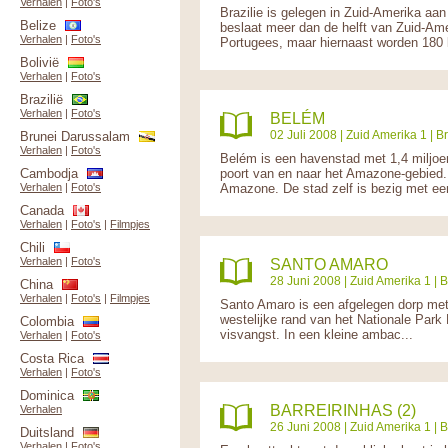
Verhalen
|
Foto's
Brazilie is gelegen in Zuid-Amerika aa
Belize
beslaat meer dan de helft van Zuid-Ameri
Verhalen
|
Foto's
Portugees, maar hiernaast worden 180 l
Bolivië
Verhalen
|
Foto's
Brazilië
Verhalen
|
Foto's
BELÉM
02 Juli 2008 |
Zuid Amerika 1
|
Br
Brunei Darussalam
Verhalen
|
Foto's
Belém is een havenstad met 1,4 miljoe
Cambodja
poort van en naar het Amazone-gebied. 
Verhalen
|
Foto's
Amazone. De stad zelf is bezig met ee
Canada
Verhalen
|
Foto's
|
Filmpjes
Chili
Verhalen
|
Foto's
SANTO AMARO
28 Juni 2008 |
Zuid Amerika 1
|
B
China
Verhalen
|
Foto's
|
Filmpjes
Santo Amaro is een afgelegen dorp met
westelijke rand van het Nationale Park
Colombia
visvangst. In een kleine ambac...
Verhalen
|
Foto's
Costa Rica
Verhalen
|
Foto's
Dominica
BARREIRINHAS (2)
Verhalen
26 Juni 2008 |
Zuid Amerika 1
|
B
Duitsland
Verhalen
|
Foto's