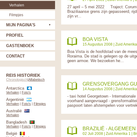
Verhalen
27 april – 5 mei 2022 Traject: Cor
Braziliaanse grens zijn gepasseerd, rij
Filmpjes
zijn vr...
MIJN PAGINA'S
PROFIEL
BOA VISTA
15 Augustus 2008 |
Zuid Amerika
GASTENBOEK
Boa Vista is de hoofdstad van de meest 
CONTACT
Roraima. De stad is gelegen op de uitge
geen armoe. We bezoeken he...
REIS HISTORIEK
Chronologisch
|
Alfabetisch
GRENSOVERGANG GUY
Antarctica
14 Augustus 2008 |
Zuid Amerika
Verhalen
|
Foto's
- taxi hotel Georgetown - Internationa
Argentinië
voorhand aangevraagd - grensformalitei
Verhalen
|
Foto's
|
Filmpjes
paspoort laten afstempelen voor vertrek 
Australië
Verhalen
Bangladesh
Verhalen
|
Foto's
|
Filmpjes
BRAZILIË - ALGEMEEN
België
02 Juli 2008 |
Zuid Amerika 1
|
Br