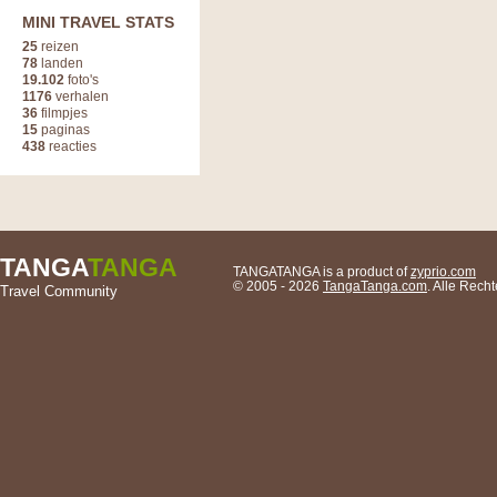
MINI TRAVEL STATS
25
reizen
78
landen
19.102
foto's
1176
verhalen
36
filmpjes
15
paginas
438
reacties
TANGA
TANGA
TANGATANGA is a product of
zyprio.com
© 2005 - 2026
TangaTanga.com
. Alle Rec
Travel Community