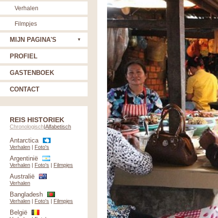
Verhalen
Filmpjes
MIJN PAGINA'S
PROFIEL
GASTENBOEK
CONTACT
REIS HISTORIEK
Chronologisch
|
Alfabetisch
Antarctica
Verhalen
|
Foto's
Argentinië
Verhalen
|
Foto's
|
Filmpjes
Australië
Verhalen
Bangladesh
Verhalen
|
Foto's
|
Filmpjes
België