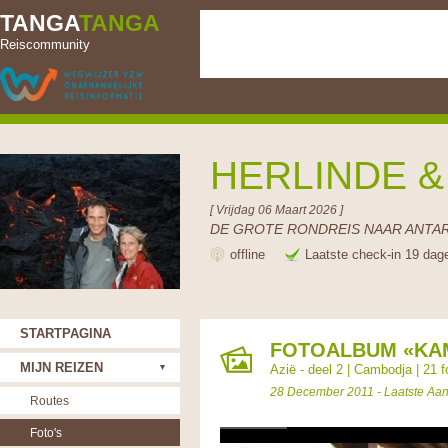
TANGA
TANGA
Reiscommunity
HERLINDE 
[ Vrijdag 06 Maart 2026 ]
DE GROTE RONDREIS NAAR ANTAR
offline
Laatste check-in 19 dag
STARTPAGINA
FOTOALBUM «KA
MIJN REIZEN
Azië - deel 2
|
Cambodja
| 21 f
28 December 2011 - Laatste Aan
Routes
Foto's