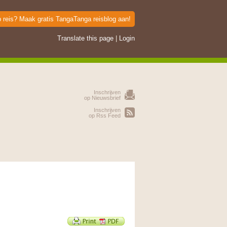
p reis? Maak gratis TangaTanga reisblog aan!
Translate this page
|
Login
Inschrijven
op Nieuwsbrief
Inschrijven
op Rss Feed