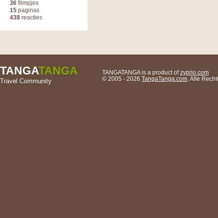
36
filmpjes
15
paginas
438
reacties
TANGA
TANGA
TANGATANGA is a product of
zyprio.com
© 2005 - 2026
TangaTanga.com
. Alle Rec
Travel Community