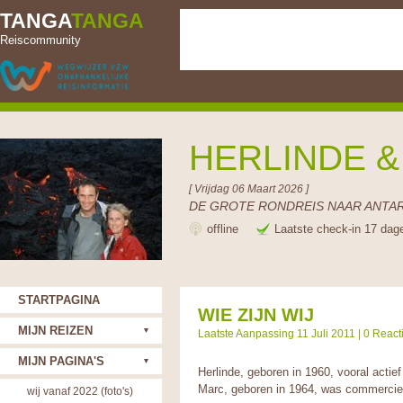
TANGA
TANGA
Reiscommunity
HERLINDE 
[ Vrijdag 06 Maart 2026 ]
DE GROTE RONDREIS NAAR ANTAR
offline
Laatste check-in 17 dag
STARTPAGINA
WIE ZIJN WIJ
MIJN REIZEN
Laatste Aanpassing 11 Juli 2011 |
0 React
MIJN PAGINA'S
Herlinde, geboren in 1960, vooral actie
Marc, geboren in 1964, was commercie
wij vanaf 2022 (foto's)