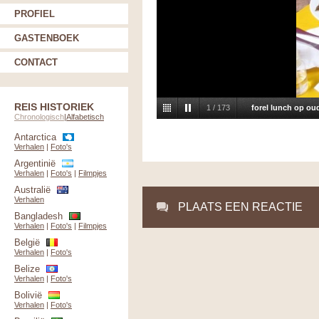
PROFIEL
GASTENBOEK
CONTACT
REIS HISTORIEK
2
/
173
Marc in gezelscha
Chronologisch
|
Alfabetisch
Antarctica
Verhalen
|
Foto's
Argentinië
Verhalen
|
Foto's
|
Filmpjes
Australië
Verhalen
PLAATS EEN REACTIE
Bangladesh
Verhalen
|
Foto's
|
Filmpjes
België
Verhalen
|
Foto's
Belize
Verhalen
|
Foto's
Bolivië
Verhalen
|
Foto's