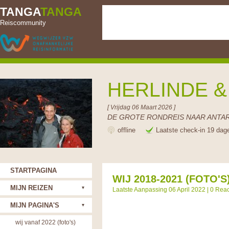
TANGA
TANGA
Reiscommunity
HERLINDE 
[ Vrijdag 06 Maart 2026 ]
DE GROTE RONDREIS NAAR ANTAR
offline
Laatste check-in 19 dag
STARTPAGINA
WIJ 2018-2021 (FOTO'S
MIJN REIZEN
Laatste Aanpassing 06 April 2022 |
0 Reac
MIJN PAGINA'S
wij vanaf 2022 (foto's)