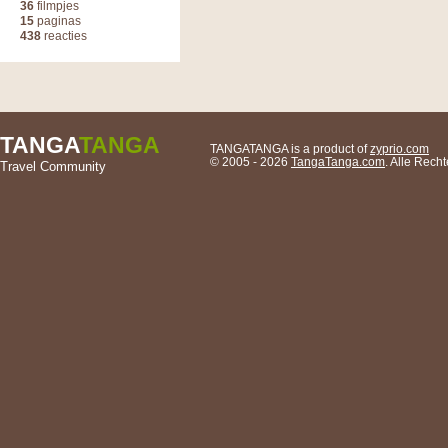
36
filmpjes
15
paginas
438
reacties
TANGA
TANGA
TANGATANGA is a product of
zyprio.com
© 2005 - 2026
TangaTanga.com
. Alle Rec
Travel Community