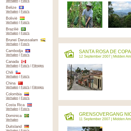
Verhalen
|
Foto's
Belize
Verhalen
|
Foto's
Bolivië
Verhalen
|
Foto's
Brazilië
Verhalen
|
Foto's
Brunei Darussalam
Verhalen
|
Foto's
Cambodja
SANTA ROSA DE COPAN
Verhalen
|
Foto's
12 September 2007 |
Midden Am
Canada
Verhalen
|
Foto's
|
Filmpjes
Chili
Verhalen
|
Foto's
China
Verhalen
|
Foto's
|
Filmpjes
Colombia
Verhalen
|
Foto's
Costa Rica
Verhalen
|
Foto's
GRENSOVERGANG NIC
Dominica
11 September 2007 |
Midden Am
Verhalen
Duitsland
Verhalen
|
Foto's