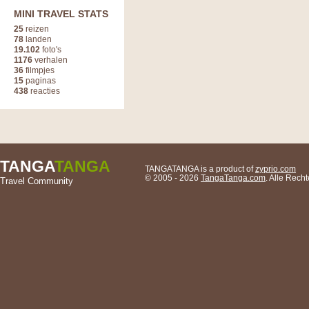
MINI TRAVEL STATS
25
reizen
78
landen
19.102
foto's
1176
verhalen
36
filmpjes
15
paginas
438
reacties
TANGA
TANGA
TANGATANGA is a product of
zyprio.com
© 2005 - 2026
TangaTanga.com
. Alle Rec
Travel Community