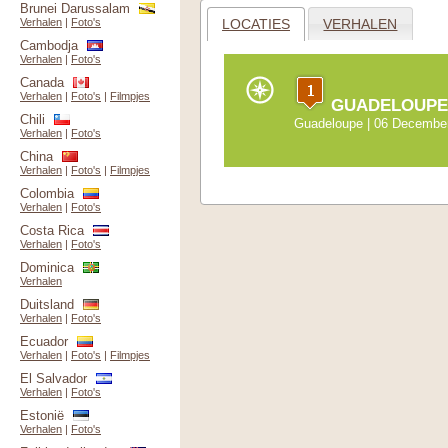
Brunei Darussalam
LOCATIES
VERHALEN
Verhalen
|
Foto's
Cambodja
Verhalen
|
Foto's
Canada
Verhalen
|
Foto's
|
Filmpjes
GUADELOUPE 
Chili
Guadeloupe
| 06 December
Verhalen
|
Foto's
China
Verhalen
|
Foto's
|
Filmpjes
Colombia
Verhalen
|
Foto's
Costa Rica
Verhalen
|
Foto's
Dominica
Verhalen
Duitsland
Verhalen
|
Foto's
Ecuador
Verhalen
|
Foto's
|
Filmpjes
El Salvador
Verhalen
|
Foto's
Estonië
Verhalen
|
Foto's