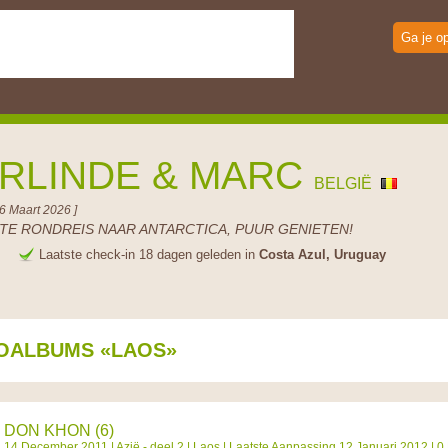
Ga je o
RLINDE & MARC
BELGIË
06 Maart 2026 ]
TE RONDREIS NAAR ANTARCTICA, PUUR GENIETEN!
e
Laatste check-in 18 dagen geleden in
Costa Azul, Uruguay
OALBUMS «LAOS»
DON KHON (6)
14 December 2011 |
Azië - deel 2
|
Laos
| Laatste Aanpassing 12 Januari 2012 | 0