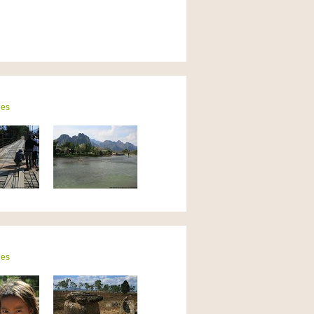
ies
ies