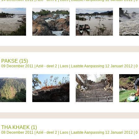
PAKSE (15)
09 December 2011 |
Azië - deel 2
|
Laos
| Laatste Aanpassing 12 Januari 2012 | 0
THA KHAEK (1)
08 December 2011 |
Azië - deel 2
|
Laos
| Laatste Aanpassing 12 Januari 2012 | 0