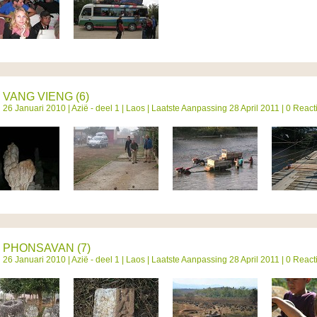
VANG VIENG (6)
26 Januari 2010 |
Azië - deel 1
|
Laos
| Laatste Aanpassing 28 April 2011 | 0 React
PHONSAVAN (7)
26 Januari 2010 |
Azië - deel 1
|
Laos
| Laatste Aanpassing 28 April 2011 | 0 React