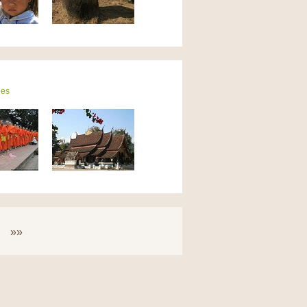
ies
»»