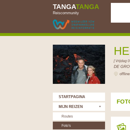
TANGA
TANGA
Reiscommunity
HE
[ Vrijdag 
DE GRO
offlin
STARTPAGINA
FOT
MIJN REIZEN
Routes
Foto's