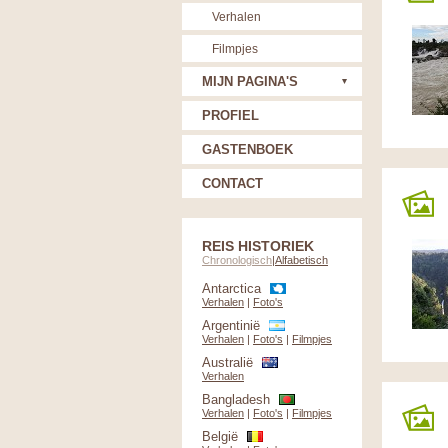
Verhalen
Filmpjes
MIJN PAGINA'S
PROFIEL
GASTENBOEK
CONTACT
REIS HISTORIEK
Chronologisch
|
Alfabetisch
Antarctica
Verhalen
|
Foto's
Argentinië
Verhalen
|
Foto's
|
Filmpjes
Australië
Verhalen
Bangladesh
Verhalen
|
Foto's
|
Filmpjes
België