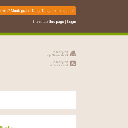
p reis? Maak gratis TangaTanga reisblog aan!
Translate this page
|
Login
Inschrijven
op Nieuwsbrief
Inschrijven
op Rss Feed
 Reacties