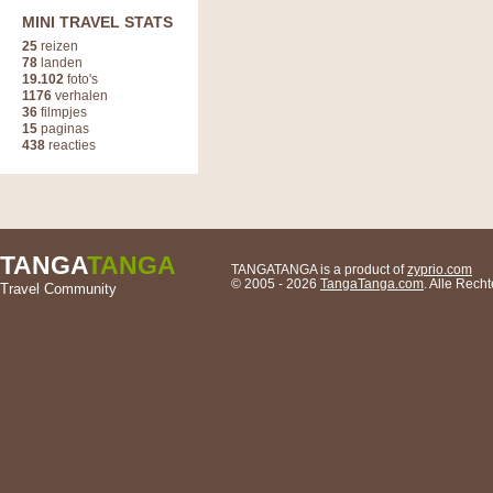
MINI TRAVEL STATS
25
reizen
78
landen
19.102
foto's
1176
verhalen
36
filmpjes
15
paginas
438
reacties
TANGA
TANGA
TANGATANGA is a product of
zyprio.com
© 2005 - 2026
TangaTanga.com
. Alle Rec
Travel Community