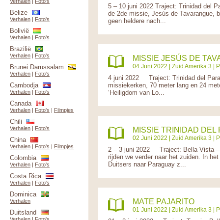
Verhalen
|
Foto's
5 – 10 juni 2022 Traject: Trinidad d
Belize
de 2de missie, Jesús de Tavarangue, b
Verhalen
|
Foto's
geen heldere nach...
Bolivië
Verhalen
|
Foto's
Brazilië
Verhalen
|
Foto's
MISSIE JESÚS DE TA
04 Juni 2022 |
Zuid Amerika 3
|
P
Brunei Darussalam
Verhalen
|
Foto's
4 juni 2022 Traject: Trinidad del P
Cambodja
missiekerken, 70 meter lang en 24 mete
Verhalen
|
Foto's
‘Heiligdom van Lo...
Canada
Verhalen
|
Foto's
|
Filmpjes
Chili
Verhalen
|
Foto's
MISSIE TRINIDAD DEL
02 Juni 2022 |
Zuid Amerika 3
|
P
China
Verhalen
|
Foto's
|
Filmpjes
2 – 3 juni 2022 Traject: Bella Vista
rijden we verder naar het zuiden. In 
Colombia
Duitsers naar Paraguay z...
Verhalen
|
Foto's
Costa Rica
Verhalen
|
Foto's
Dominica
MATE PAJARITO
Verhalen
01 Juni 2022 |
Zuid Amerika 3
|
P
Duitsland
Verhalen
|
Foto's