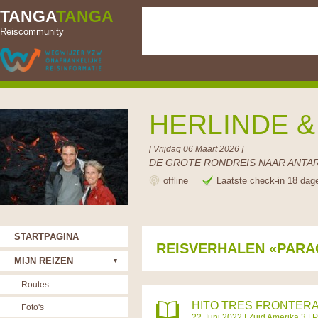
TANGA
TANGA
Reiscommunity
HERLINDE 
[ Vrijdag 06 Maart 2026 ]
DE GROTE RONDREIS NAAR ANTAR
offline
Laatste check-in 18 dag
STARTPAGINA
REISVERHALEN «PARA
MIJN REIZEN
Routes
HITO TRES FRONTER
Foto's
22 Juni 2022 |
Zuid Amerika 3
|
P