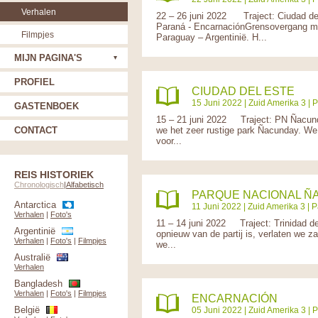
Verhalen
22 – 26 juni 2022 Traject: Ciudad del 
Paraná - EncarnaciónGrensovergang met 
Filmpjes
Paraguay – Argentinië. H...
MIJN PAGINA'S
PROFIEL
CIUDAD DEL ESTE
15 Juni 2022 |
Zuid Amerika 3
|
P
GASTENBOEK
15 – 21 juni 2022 Traject: PN Ñacund
CONTACT
we het zeer rustige park Ñacunday. We
voor...
REIS HISTORIEK
Chronologisch
|
Alfabetisch
PARQUE NACIONAL Ñ
Antarctica
11 Juni 2022 |
Zuid Amerika 3
|
P
Verhalen
|
Foto's
11 – 14 juni 2022 Traject: Trinidad
Argentinië
opnieuw van de partij is, verlaten we 
Verhalen
|
Foto's
|
Filmpjes
we...
Australië
Verhalen
Bangladesh
Verhalen
|
Foto's
|
Filmpjes
ENCARNACIÓN
België
05 Juni 2022 |
Zuid Amerika 3
|
P