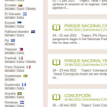
01 – 2 juni 2022 Traject: Tavai – Bel
opnieuw te onweren en te regenen. Gelu
Ecuador
agenten k...
Verhalen
|
Foto's
|
Filmpjes
El Salvador
Verhalen
|
Foto's
Estonië
PARQUE NACIONAL C
Verhalen
|
Foto's
24 Mei 2022 |
Zuid Amerika 3
|
P
Falkland eilanden
Verhalen
|
Foto's
24 – 31 mei 2022 Traject: PN Ybycu
aangename dagen in het Nationale Park
Fiji
hier en daar rotsb...
Verhalen
Filipijnen
Verhalen
|
Foto's
Frankrijk
PARQUE NACIONAL Y
Verhalen
|
Foto's
|
Filmpjes
19 Mei 2022 |
Zuid Amerika 3
|
P
Frans Guyana
19 – 23 mei 2022 Traject: Concepció
Verhalen
|
Foto's
Vanuit Concepción keren we een eindje t
Guadeloupe
sa...
Verhalen
Guatemala
Verhalen
|
Foto's
Guyana
CONCEPCIÓN
Verhalen
|
Foto's
16 Mei 2022 |
Zuid Amerika 3
|
P
Honduras
16 – 18 mei 2022 Traject: Cerro Cor
Verhalen
|
Foto's