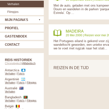
Verhalen
Met de auto, geladen met ons kampeerg
Douro en wandelen in de parken ‘parque
Filmpjes
Estrela’. Op ...
MIJN PAGINA'S
PROFIEL
MADEIRA
20 Mei 2000 |
Reizen voor mei 
GASTENBOEK
Het Portugees eiland is gekend voor zij
CONTACT
wandeltocht geworden, een unieke ervar
we te voet met rugzak naar het stati...
REIS HISTORIEK
Chronologisch
|
Alfabetisch
REIZEN IN DE TIJD
Antarctica
Verhalen
|
Foto's
Argentinië
Verhalen
|
Foto's
|
Filmpjes
Australië
Verhalen
Bangladesh
Verhalen
|
Foto's
|
Filmpjes
België