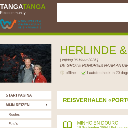
TANGA
TANGA
Reiscommunity
HERLINDE 
[ Vrijdag 06 Maart 2026 ]
DE GROTE RONDREIS NAAR ANTAR
offline
Laatste check-in 20 dag
STARTPAGINA
REISVERHALEN «POR
MIJN REIZEN
Routes
MINHO EN DOURO
Foto's
18 September 2004 |
Reizen voo