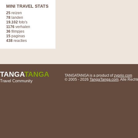
MINI TRAVEL STATS
25
reizen
78
landen
19.102
foto's
1176
verhalen
36
filmpjes
15
paginas
438
reacties
TANGA
TANGA
TANGATANGA is a product of
zyprio.com
© 2005 - 2026
TangaTanga.com
. Alle Rec
Travel Community