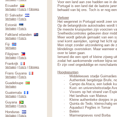
Voor een land aan zee hadden we in de
Ecuador
Portugal is een land dat de laatste jare
Verhalen
|
Foto's
|
Filmpjes
behaald van bij ons. Toch is er nog een 
El Salvador
Verkeer
Verhalen
|
Foto's
Het wegennet in Portugal wordt zeer sne
Estonië
Op de belangrijkste autostrades wordt to
Verhalen
|
Foto's
De meeste kruispunten zijn voorzien v
Snelheidscontroles gebeuren door midd
Falkland eilanden
Meer wordt gebruik gemaakt van een sy
Verhalen
|
Foto's
snel komt aanrijden, springt het licht op
Fiji
Men stopt zonder uitzondering aan de 
Verhalen
blindelings oversteken. Maar wanneer 
over te laten gaan.
Filipijnen
Iemand die een oprit of kleine zijweg u
Verhalen
|
Foto's
zodat het aankomende verkeer bijna wo
Frankrijk
Er zijn veel ongeduldige en nonchalante
Verhalen
|
Foto's
|
Filmpjes
Hoogtepunten
Frans Guyana
·
Middeleeuws stadje Guimarães
Verhalen
|
Foto's
·
Authentiek bergdorpje Brufe, n
Guadeloupe
·
Campo da Ataca, een ludiek k
Verhalen
·
Kust- en universiteitsstadje Ave
·
Vissers op het strand van Espi
Guatemala
·
Het landhuis van Mateus
Verhalen
|
Foto's
·
Kleine authentieke dorpjes in p
Guyana
·
Quinta do Tedo, kleinschalig en
Verhalen
|
Foto's
·
Aquaduct Pegões in Tomar
·
Belém
Honduras
·
Marmergroeves rond Borba
Verhalen
|
Foto's