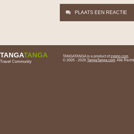
PLAATS EEN REACTIE
TANGA
TANGA
TANGATANGA is a product of
zyprio.com
© 2005 - 2026
TangaTanga.com
. Alle Rec
Travel Community