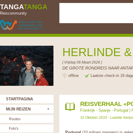
TANGA
TANGA
Reiscommunity
HERLINDE 
[ Vrijdag 06 Maart 2026 ]
DE GROTE RONDREIS NAAR ANTAR
offline
Laatste check-in 18 dag
STARTPAGINA
REISVERHAAL «P
MIJN REIZEN
Frankrijk - Spanje - Portugal
|
31 Oktober 2010 - Laatste Aanp
Routes
Foto's
Portugal
(10 miljoen inwoners) is gel