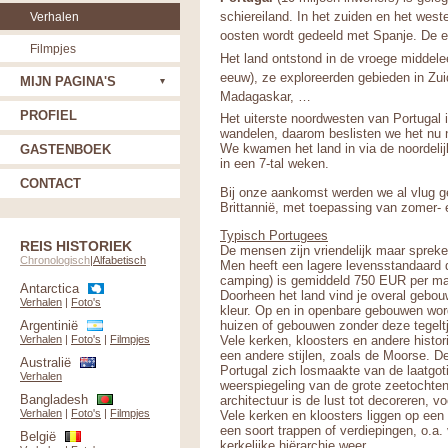
schiereiland. In het zuiden en het wes
Verhalen
oosten wordt gedeeld met Spanje. De e
Filmpjes
Het land ontstond in de vroege middele
eeuw), ze exploreerden gebieden in Zuid
MIJN PAGINA'S
Madagaskar, …
PROFIEL
Het uiterste noordwesten van Portugal 
wandelen, daarom beslisten we het nu 
We kwamen het land in via de noordeli
GASTENBOEK
in een 7-tal weken.
CONTACT
Bij onze aankomst werden we al vlug ge
Brittannië, met toepassing van zomer- 
Typisch Portugees
REIS HISTORIEK
De mensen zijn vriendelijk maar spreke
Chronologisch
|
Alfabetisch
Men heeft een lagere levensstandaard d
camping) is gemiddeld 750 EUR per ma
Antarctica
Doorheen het land vind je overal gebou
Verhalen
|
Foto's
kleur. Op en in openbare gebouwen worde
huizen of gebouwen zonder deze tegeltj
Argentinië
Vele kerken, kloosters en andere histo
Verhalen
|
Foto's
|
Filmpjes
een andere stijlen, zoals de Moorse. D
Australië
Portugal zich losmaakte van de laatgot
Verhalen
weerspiegeling van de grote zeetochte
Bangladesh
architectuur is de lust tot decoreren, 
Verhalen
|
Foto's
|
Filmpjes
Vele kerken en kloosters liggen op een
een soort trappen of verdiepingen, o.a. 
België
kerkelijke hiërarchie weer.