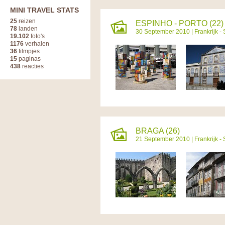
MINI TRAVEL STATS
25
reizen
ESPINHO - PORTO (22)
78
landen
30 September 2010 |
Frankrijk -
19.102
foto's
1176
verhalen
36
filmpjes
15
paginas
438
reacties
BRAGA (26)
21 September 2010 |
Frankrijk -