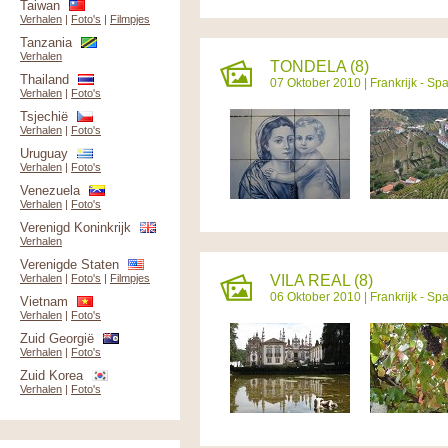
Taiwan
Verhalen
|
Foto's
|
Filmpjes
Tanzania
Verhalen
TONDELA (8)
Thailand
07 Oktober 2010 |
Frankrijk - Sp
Verhalen
|
Foto's
Tsjechië
Verhalen
|
Foto's
Uruguay
Verhalen
|
Foto's
Venezuela
Verhalen
|
Foto's
Verenigd Koninkrijk
Verhalen
Verenigde Staten
VILA REAL (8)
Verhalen
|
Foto's
|
Filmpjes
06 Oktober 2010 |
Frankrijk - Sp
Vietnam
Verhalen
|
Foto's
Zuid Georgië
Verhalen
|
Foto's
Zuid Korea
Verhalen
|
Foto's