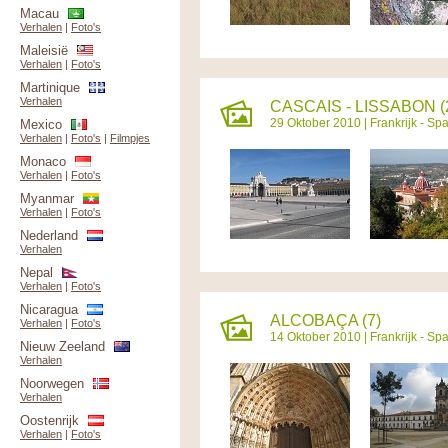
Macau
Verhalen
|
Foto's
Maleisië
Verhalen
|
Foto's
Martinique
Verhalen
CASCAIS - LISSABON (
29 Oktober 2010 |
Frankrijk - Sp
Mexico
Verhalen
|
Foto's
|
Filmpjes
Monaco
Verhalen
|
Foto's
Myanmar
Verhalen
|
Foto's
Nederland
Verhalen
Nepal
Verhalen
|
Foto's
Nicaragua
ALCOBAÇA (7)
Verhalen
|
Foto's
14 Oktober 2010 |
Frankrijk - Sp
Nieuw Zeeland
Verhalen
Noorwegen
Verhalen
Oostenrijk
Verhalen
|
Foto's