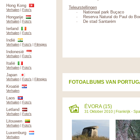
Hong Kong
Teleurstellingen
Verhalen
|
Foto's
·
Nationaal park Buçaco
·
Reserva Natural do Paul do Bo
Hongarije
·
De stad Santarém
Verhalen
|
Foto's
Ierland
Verhalen
|
Foto's
Indië
Verhalen
|
Foto's
|
Filmpjes
Indonesië
Verhalen
|
Foto's
Italië
Verhalen
|
Foto's
Japan
Verhalen
|
Foto's
|
Filmpjes
FOTOALBUMS VAN PORTUG
Kroatië
Verhalen
Laos
Verhalen
|
Foto's
ÉVORA (15)
Letland
31 Oktober 2010 |
Frankrijk - Sp
Verhalen
|
Foto's
Litouwen
Verhalen
|
Foto's
Luxemburg
Verhalen