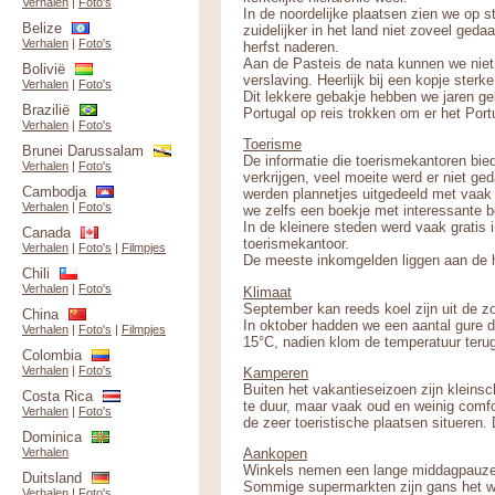
Verhalen
|
Foto's
In de noordelijke plaatsen zien we op st
Belize
zuidelijker in het land niet zoveel ged
Verhalen
|
Foto's
herfst naderen.
Aan de Pasteis de nata kunnen we niet v
Bolivië
verslaving. Heerlijk bij een kopje ster
Verhalen
|
Foto's
Dit lekkere gebakje hebben we jaren gel
Brazilië
Portugal op reis trokken om er het Po
Verhalen
|
Foto's
Toerisme
Brunei Darussalam
De informatie die toerismekantoren bied
Verhalen
|
Foto's
verkrijgen, veel moeite werd er niet g
Cambodja
werden plannetjes uitgedeeld met vaak
Verhalen
|
Foto's
we zelfs een boekje met interessante be
In de kleinere steden werd vaak gratis 
Canada
toerismekantoor.
Verhalen
|
Foto's
|
Filmpjes
De meeste inkomgelden liggen aan de ho
Chili
Verhalen
|
Foto's
Klimaat
September kan reeds koel zijn uit de z
China
In oktober hadden we een aantal gure 
Verhalen
|
Foto's
|
Filmpjes
15°C, nadien klom de temperatuur teru
Colombia
Verhalen
|
Foto's
Kamperen
Buiten het vakantieseizoen zijn kleins
Costa Rica
te duur, maar vaak oud en weinig comfo
Verhalen
|
Foto's
de zeer toeristische plaatsen situeren
Dominica
Verhalen
Aankopen
Winkels nemen een lange middagpauze,
Duitsland
Sommige supermarkten zijn gans het
Verhalen
|
Foto's