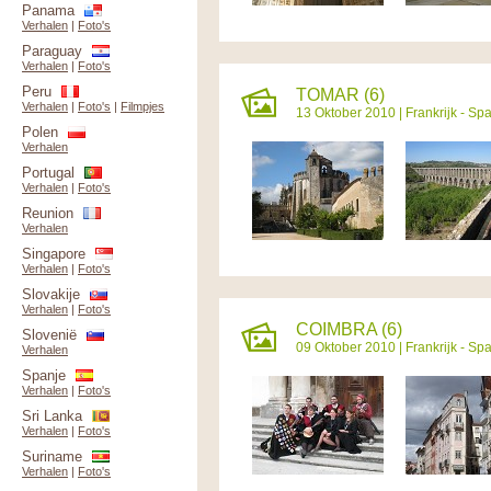
Panama
Verhalen
|
Foto's
Paraguay
Verhalen
|
Foto's
Peru
TOMAR (6)
Verhalen
|
Foto's
|
Filmpjes
13 Oktober 2010 |
Frankrijk - Sp
Polen
Verhalen
Portugal
Verhalen
|
Foto's
Reunion
Verhalen
Singapore
Verhalen
|
Foto's
Slovakije
Verhalen
|
Foto's
COIMBRA (6)
Slovenië
09 Oktober 2010 |
Frankrijk - Sp
Verhalen
Spanje
Verhalen
|
Foto's
Sri Lanka
Verhalen
|
Foto's
Suriname
Verhalen
|
Foto's