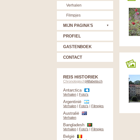
Verhalen
Filmpjes
MIJN PAGINA'S
PROFIEL
GASTENBOEK
CONTACT
REIS HISTORIEK
Chronologisch
|
Alfabetisch
Antarctica
Verhalen
|
Foto's
Argentinië
Verhalen
|
Foto's
|
Filmpjes
Australië
Verhalen
Bangladesh
Verhalen
|
Foto's
|
Filmpjes
België