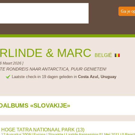
Ga je o
RLINDE & MARC
BELGIË
06 Maart 2026 ]
TE RONDREIS NAAR ANTARCTICA, PUUR GENIETEN!
e
Laatste check-in 19 dagen geleden in
Costa Azul, Uruguay
OALBUMS «SLOVAKIJE»
HOGE TATRA NATIONAAL PARK (13)
12 Augustus 2009 |
Europa
|
Slovakije
| Laatste Aanpassing 01 Mei 2011 | 0 React