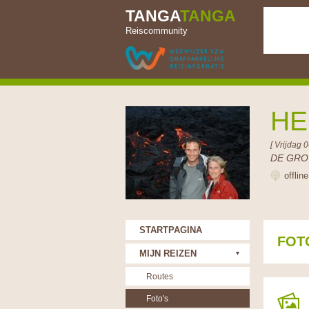
TANGA
TANGA
Reiscommunity
HE
[ Vrijdag 
DE GRO
offlin
STARTPAGINA
FOT
MIJN REIZEN
Routes
Foto's