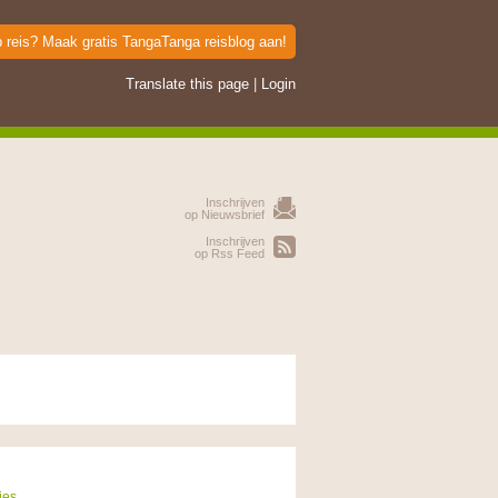
p reis? Maak gratis TangaTanga reisblog aan!
Translate this page
|
Login
Inschrijven
op Nieuwsbrief
Inschrijven
op Rss Feed
ies