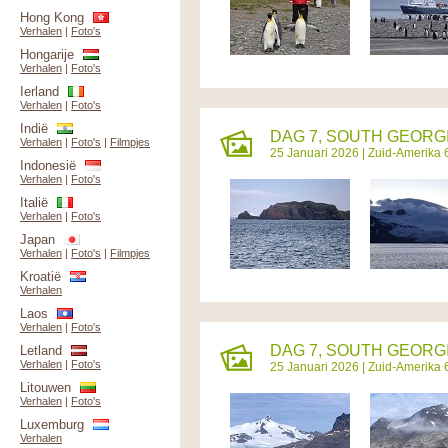
Hong Kong
Verhalen
|
Foto's
Hongarije
Verhalen
|
Foto's
Ierland
Verhalen
|
Foto's
Indië
DAG 7, SOUTH GEORGIA
Verhalen
|
Foto's
|
Filmpjes
25 Januari 2026 |
Zuid-Amerika 
Indonesië
Verhalen
|
Foto's
Italië
Verhalen
|
Foto's
Japan
Verhalen
|
Foto's
|
Filmpjes
Kroatië
Verhalen
Laos
Verhalen
|
Foto's
DAG 7, SOUTH GEORGI
Letland
Verhalen
|
Foto's
25 Januari 2026 |
Zuid-Amerika 
Litouwen
Verhalen
|
Foto's
Luxemburg
Verhalen