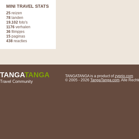
MINI TRAVEL STATS
25
reizen
78
landen
19.102
foto's
1176
verhalen
36
filmpjes
15
paginas
438
reacties
TANGA
TANGA
TANGATANGA is a product of
zyprio.com
© 2005 - 2026
TangaTanga.com
. Alle Rec
Travel Community