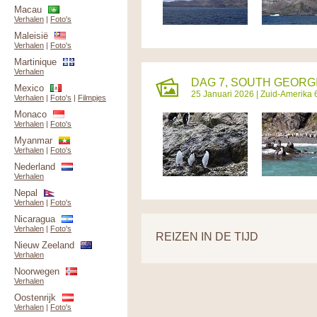
Macau
Verhalen
|
Foto's
Maleisië
Verhalen
|
Foto's
Martinique
Verhalen
DAG 7, SOUTH GEORGIA
Mexico
25 Januari 2026 |
Zuid-Amerika 
Verhalen
|
Foto's
|
Filmpjes
Monaco
Verhalen
|
Foto's
Myanmar
Verhalen
|
Foto's
Nederland
Verhalen
Nepal
Verhalen
|
Foto's
Nicaragua
Verhalen
|
Foto's
REIZEN IN DE TIJD
Nieuw Zeeland
Verhalen
Noorwegen
Verhalen
Oostenrijk
Verhalen
|
Foto's