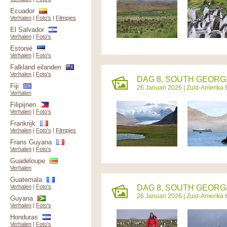
Ecuador
Verhalen
|
Foto's
|
Filmpjes
El Salvador
Verhalen
|
Foto's
Estonië
Verhalen
|
Foto's
Falkland eilanden
Verhalen
|
Foto's
DAG 8, SOUTH GEORGI
Fiji
26 Januari 2026 |
Zuid-Amerika 
Verhalen
Filipijnen
Verhalen
|
Foto's
Frankrijk
Verhalen
|
Foto's
|
Filmpjes
Frans Guyana
Verhalen
|
Foto's
Guadeloupe
Verhalen
Guatemala
Verhalen
|
Foto's
DAG 8, SOUTH GEORGI
26 Januari 2026 |
Zuid-Amerika 
Guyana
Verhalen
|
Foto's
Honduras
Verhalen
|
Foto's