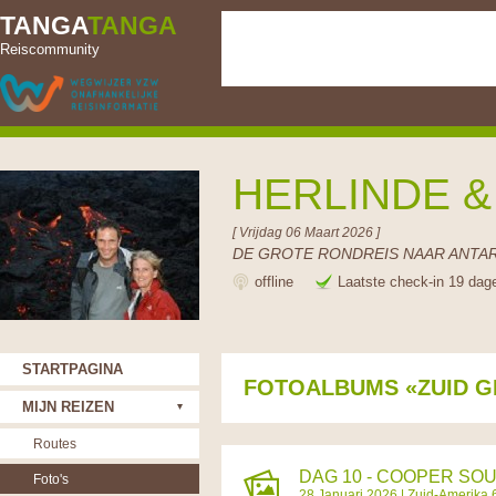
TANGA
TANGA
Reiscommunity
HERLINDE 
[ Vrijdag 06 Maart 2026 ]
DE GROTE RONDREIS NAAR ANTAR
offline
Laatste check-in 19 dag
STARTPAGINA
FOTOALBUMS «ZUID G
MIJN REIZEN
Routes
DAG 10 - COOPER SOU
Foto's
28 Januari 2026 |
Zuid-Amerika 