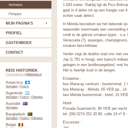
1.603 meter. Vlakbij ligt de Pico Bolí
Verhalen
gaat in 4 delen tot op een hoogte van 4
Filmpjes
echter vaak defect.
MIJN PAGINA'S
In Mérida bezoeken we het bekende ijss
waaronder meermaals een vermelding in
PROFIEL
vindt er de gekste smaken ijsjes : o.a. 
Venezuela (?), asperges, champignons, 
GASTENBOEK
smaken beschikbaar.
CONTACT
Verder zegt de drukke stad ons niet ve
Jaji (1.781 m hoog), een typisch indiaa
gelegen in een landbouwgebied, met hu
REIS HISTORIEK
Het is heerlijk koel in de bergen.
Chronologisch
|
Alfabetisch
Ernaartoe :
Antarctica
bus Maracay centrum - busterminal, 1
Verhalen
|
Foto's
bus Maracay - Mérida, 65 VEB pp., 14
Argentinië
taxi Mérida busterminal - hotel, 15 VE
Verhalen
|
Foto's
|
Filmpjes
Hotel :
Australië
Verhalen
Posada Guamanchi, 90 VEB per nacht vo
tel.
(58) 0274 252 20 80
, calle 24 nº 8 
Bangladesh
Verhalen
|
Foto's
|
Filmpjes
Excursies :
België
Jaji :