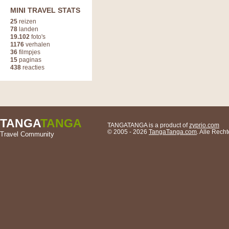
MINI TRAVEL STATS
25
reizen
78
landen
19.102
foto's
1176
verhalen
36
filmpjes
15
paginas
438
reacties
TANGA
TANGA
TANGATANGA is a product of
zyprio.com
© 2005 - 2026
TangaTanga.com
. Alle Rec
Travel Community