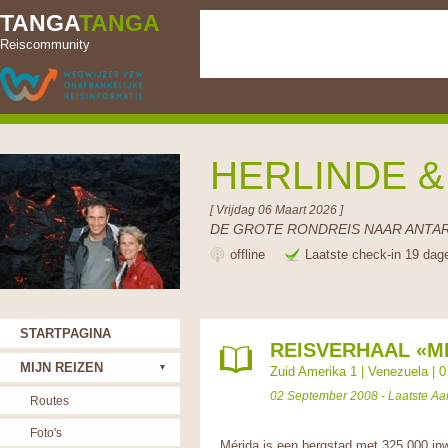
TANGA
TANGA
Reiscommunity
HERLINDE 
[ Vrijdag 06 Maart 2026 ]
DE GROTE RONDREIS NAAR ANTAR
offline
Laatste check-in 19 dag
STARTPAGINA
REISVERHAAL «M
MIJN REIZEN
Zuid Amerika 1
|
Venezuela
|
0
02 September 2008 - Laatste Aa
Routes
Foto's
Mérida is een bergstad met 325.000 inw