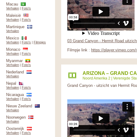
Macau
Verhalen
|
Foto's
Maleisië
Verhalen
|
Foto's
Martinique
Verhalen
Mexico
03 Grand Canyon - Hermit Road uitzich
Verhalen
|
Foto's
|
Filmpjes
Monaco
Filmpje link :
https://player.vimeo.com
Verhalen
|
Foto's
Myanmar
Verhalen
|
Foto's
Nederland
ARIZONA – GRAND CA
Verhalen
Noord Amerika 2
|
Verenigde Sta
Nepal
Grand Canyon - uitzicht van Hermit Ro
Verhalen
|
Foto's
Nicaragua
Verhalen
|
Foto's
Nieuw Zeeland
Verhalen
Noorwegen
Verhalen
Oostenrijk
Verhalen
|
Foto's