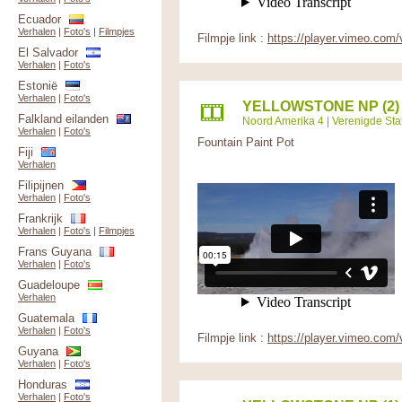
Ecuador
Verhalen
|
Foto's
|
Filmpjes
Filmpje link :
https://player.vimeo.com
El Salvador
Verhalen
|
Foto's
Estonië
Verhalen
|
Foto's
YELLOWSTONE NP (2)
Falkland eilanden
Noord Amerika 4
|
Verenigde Sta
Verhalen
|
Foto's
Fountain Paint Pot
Fiji
Verhalen
Filipijnen
Verhalen
|
Foto's
Frankrijk
Verhalen
|
Foto's
|
Filmpjes
Frans Guyana
Verhalen
|
Foto's
Guadeloupe
Verhalen
Guatemala
Verhalen
|
Foto's
Filmpje link :
https://player.vimeo.com
Guyana
Verhalen
|
Foto's
Honduras
Verhalen
|
Foto's