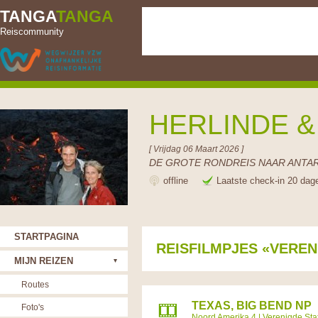
TANGA
TANGA
Reiscommunity
HERLINDE 
[ Vrijdag 06 Maart 2026 ]
DE GROTE RONDREIS NAAR ANTAR
offline
Laatste check-in 20 dag
STARTPAGINA
REISFILMPJES «VEREN
MIJN REIZEN
Routes
TEXAS, BIG BEND NP
Foto's
Noord Amerika 4
|
Verenigde Sta