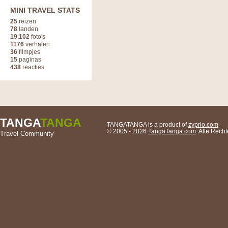
MINI TRAVEL STATS
25
reizen
78
landen
19.102
foto's
1176
verhalen
36
filmpjes
15
paginas
438
reacties
TANGA
TANGA
TANGATANGA is a product of
zyprio.com
© 2005 - 2026
TangaTanga.com
. Alle Rec
Travel Community