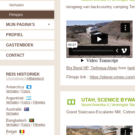
Verhalen
terugweg van backcountry camping Ter
Filmpjes
MIJN PAGINA'S
PROFIEL
GASTENBOEK
CONTACT
Big Bend NP, Terlingua Abajo
from
herl
REIS HISTORIEK
Filmpje link :
https://player.vimeo.com
Chronologisch
|
Alfabetisch
Antarctica
Verhalen
|
Foto's
Argentinië
UTAH, SCENICE BYWA
Verhalen
|
Foto's
|
Filmpjes
Noord Amerika 4
|
Verenigde Sta
Australië
Grand Staircase-Escalante NM, Cotton
Verhalen
Bangladesh
Verhalen
|
Foto's
|
Filmpjes
België