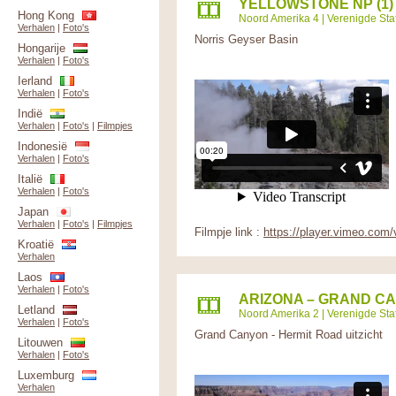
YELLOWSTONE NP (1)
Hong Kong
Noord Amerika 4
|
Verenigde Sta
Verhalen
|
Foto's
Norris Geyser Basin
Hongarije
Verhalen
|
Foto's
Ierland
Verhalen
|
Foto's
Indië
Verhalen
|
Foto's
|
Filmpjes
Indonesië
Verhalen
|
Foto's
Italië
Verhalen
|
Foto's
Japan
Verhalen
|
Foto's
|
Filmpjes
Filmpje link :
https://player.vimeo.com
Kroatië
Verhalen
Laos
Verhalen
|
Foto's
ARIZONA – GRAND CA
Letland
Noord Amerika 2
|
Verenigde Sta
Verhalen
|
Foto's
Grand Canyon - Hermit Road uitzicht
Litouwen
Verhalen
|
Foto's
Luxemburg
Verhalen