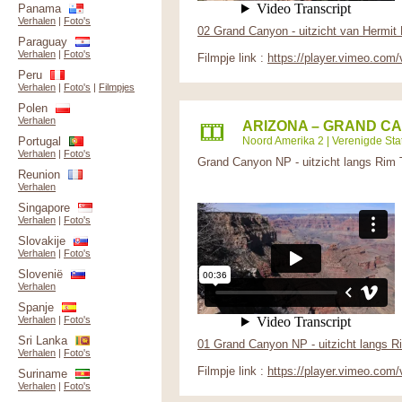
Panama
Verhalen
|
Foto's
02 Grand Canyon - uitzicht van Hermit
Paraguay
Verhalen
|
Foto's
Filmpje link :
https://player.vimeo.com
Peru
Verhalen
|
Foto's
|
Filmpjes
Polen
Verhalen
ARIZONA – GRAND CA
Portugal
Noord Amerika 2
|
Verenigde Sta
Verhalen
|
Foto's
Grand Canyon NP - uitzicht langs Rim T
Reunion
Verhalen
Singapore
Verhalen
|
Foto's
Slovakije
Verhalen
|
Foto's
Slovenië
Verhalen
Spanje
Verhalen
|
Foto's
Sri Lanka
01 Grand Canyon NP - uitzicht langs Ri
Verhalen
|
Foto's
Filmpje link :
https://player.vimeo.com
Suriname
Verhalen
|
Foto's