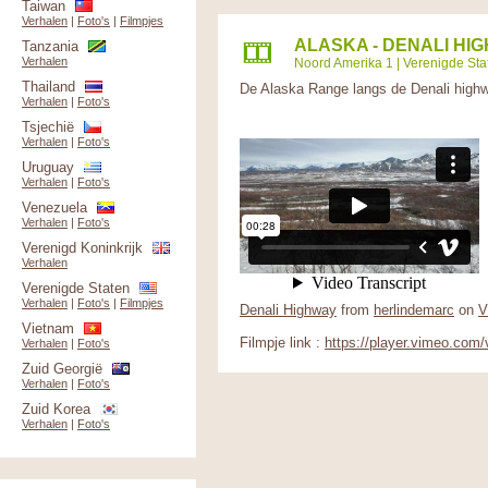
Taiwan
Verhalen
|
Foto's
|
Filmpjes
ALASKA - DENALI HI
Tanzania
Verhalen
Noord Amerika 1
|
Verenigde Sta
Thailand
De Alaska Range langs de Denali high
Verhalen
|
Foto's
Tsjechië
Verhalen
|
Foto's
Uruguay
Verhalen
|
Foto's
Venezuela
Verhalen
|
Foto's
Verenigd Koninkrijk
Verhalen
Verenigde Staten
Verhalen
|
Foto's
|
Filmpjes
Denali Highway
from
herlindemarc
on
V
Vietnam
Filmpje link :
https://player.vimeo.com
Verhalen
|
Foto's
Zuid Georgië
Verhalen
|
Foto's
Zuid Korea
Verhalen
|
Foto's