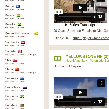
Verhalen
|
Foto's
Belize
Verhalen
|
Foto's
Bolivië
Verhalen
|
Foto's
Brazilië
Verhalen
|
Foto's
00 Grand Staircase-Escalante NM, Cot
Brunei Darussalam
Verhalen
|
Foto's
Filmpje link :
https://player.vimeo.com
Cambodja
Verhalen
|
Foto's
Canada
Verhalen
|
Foto's
|
Filmpjes
YELLOWSTONE NP (3)
Chili
Noord Amerika 4
|
Verenigde Sta
Verhalen
|
Foto's
Old Faithful Geyser
China
Verhalen
|
Foto's
|
Filmpjes
Colombia
Verhalen
|
Foto's
Costa Rica
Verhalen
|
Foto's
Dominica
Verhalen
Duitsland
Verhalen
|
Foto's