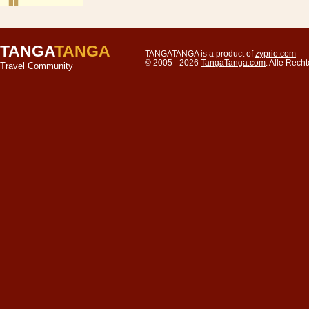
TANGA
TANGA
TANGATANGA is a product of
zyprio.com
© 2005 - 2026
TangaTanga.com
. Alle Rec
Travel Community