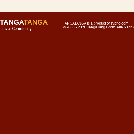
TANGA
TANGA
TANGATANGA is a product of
zyprio.com
© 2005 - 2026
TangaTanga.com
. Alle Rec
Travel Community