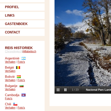
PROFIEL
LINKS
GASTENBOEK
CONTACT
REIS HISTORIEK
Chronologisch
|
Alfabetisch
Argentinië
Verhalen
|
Foto's
België
Verhalen
Bolivië
Verhalen
|
Foto's
Bulgarije
Verhalen
1
/
23
Nacional Parc Lani
Cambodja
Foto's
Chili
Verhalen
|
Foto's