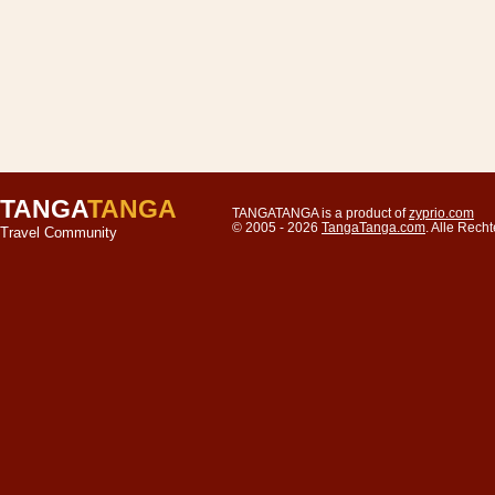
TANGA
TANGA
TANGATANGA is a product of
zyprio.com
© 2005 - 2026
TangaTanga.com
. Alle Rec
Travel Community