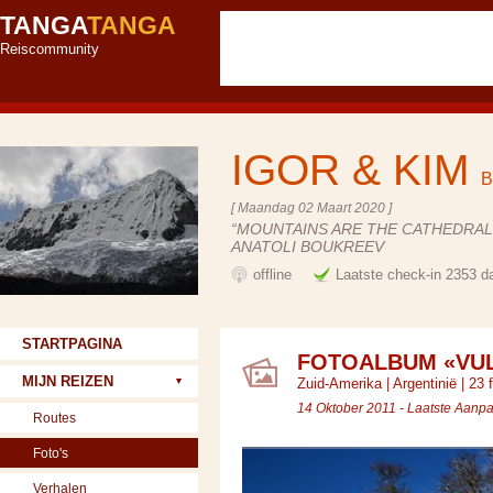
TANGA
TANGA
Reiscommunity
IGOR & KIM
B
[ Maandag 02 Maart 2020 ]
“MOUNTAINS ARE THE CATHEDRALS
ANATOLI BOUKREEV
offline
Laatste check-in 2353 d
STARTPAGINA
FOTOALBUM «VUL
MIJN REIZEN
Zuid-Amerika
|
Argentinië
| 23 f
14 Oktober 2011 - Laatste Aanp
Routes
Foto's
Verhalen