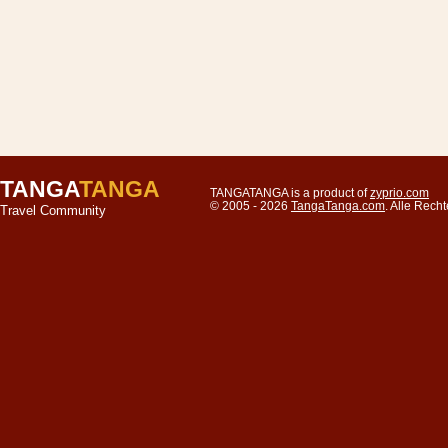
TANGA
TANGA
TANGATANGA is a product of
zyprio.com
© 2005 - 2026
TangaTanga.com
. Alle Rec
Travel Community