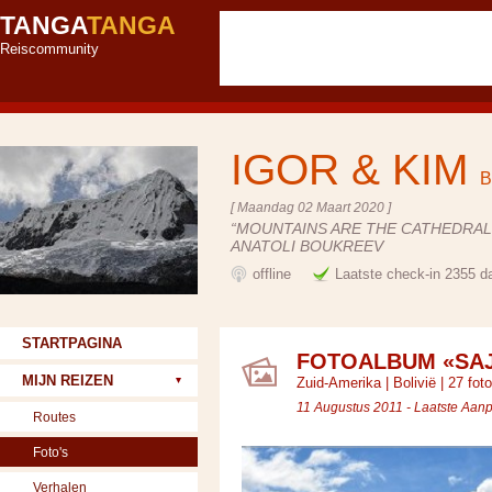
TANGA
TANGA
Reiscommunity
IGOR & KIM
B
[ Maandag 02 Maart 2020 ]
“MOUNTAINS ARE THE CATHEDRALS
ANATOLI BOUKREEV
offline
Laatste check-in 2355 d
STARTPAGINA
FOTOALBUM «SA
MIJN REIZEN
Zuid-Amerika
|
Bolivië
| 27 foto
11 Augustus 2011 - Laatste Aan
Routes
Foto's
Verhalen