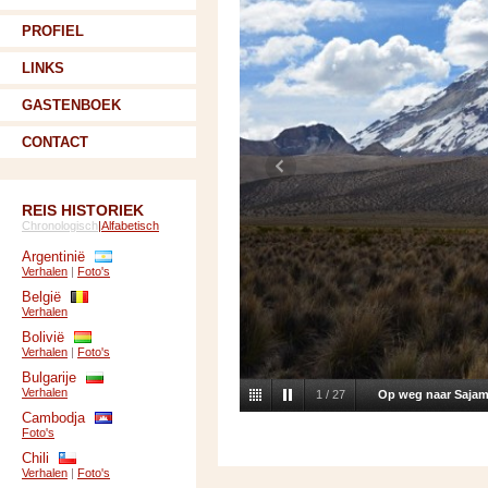
PROFIEL
LINKS
GASTENBOEK
CONTACT
REIS HISTORIEK
Chronologisch
|
Alfabetisch
Argentinië
Verhalen
|
Foto's
België
Verhalen
Bolivië
Verhalen
|
Foto's
Bulgarije
Verhalen
1
/
27
Op weg naar Saja
Cambodja
Foto's
Chili
Verhalen
|
Foto's