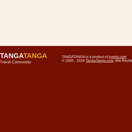
TANGA
TANGA
TANGATANGA is a product of
zyprio.com
© 2005 - 2026
TangaTanga.com
. Alle Rec
Travel Community