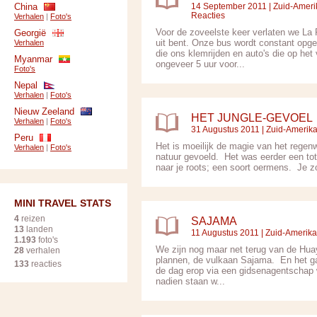
China
14 September 2011 |
Zuid-Ameri
Reacties
Verhalen
|
Foto's
Voor de zoveelste keer verlaten we La P
Georgië
uit bent. Onze bus wordt constant opge
Verhalen
die ons klemrijden en auto's die op he
Myanmar
ongeveer 5 uur voor...
Foto's
Nepal
Verhalen
|
Foto's
Nieuw Zeeland
HET JUNGLE-GEVOEL
Verhalen
|
Foto's
31 Augustus 2011 |
Zuid-Amerik
Peru
Het is moeilijk de magie van het regenw
Verhalen
|
Foto's
natuur gevoeld. Het was eerder een tot
naar je roots; een soort oermens. Je z
MINI TRAVEL STATS
4
reizen
SAJAMA
13
landen
11 Augustus 2011 |
Zuid-Amerika
1.193
foto's
We zijn nog maar net terug van de Hua
28
verhalen
plannen, de vulkaan Sajama. En het ga
133
reacties
de dag erop via een gidsenagentschap 
nadien staan w...