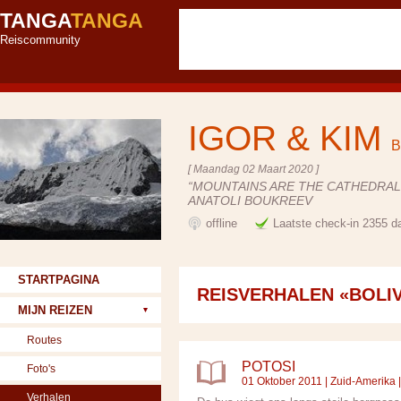
TANGA
TANGA
Reiscommunity
IGOR & KIM
B
[ Maandag 02 Maart 2020 ]
“MOUNTAINS ARE THE CATHEDRALS
ANATOLI BOUKREEV
offline
Laatste check-in 2355 d
STARTPAGINA
REISVERHALEN «BOLIV
MIJN REIZEN
Routes
POTOSI
Foto's
01 Oktober 2011 |
Zuid-Amerika
Verhalen