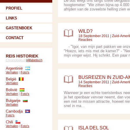
De bus wiegt ons langs steile bergpasse
hoogtemeter: "We zitten bijna op 4.000 
PROFIEL
afrijden van de zoveelste helling zien 
LINKS
GASTENBOEK
WILD?
18 September 2011 |
Zuid-Ameri
CONTACT
Reacties
- "Igor, van mijn part pakken we onze 
"Hoezo, iets mis met de kamer?" - "Nee,
mijn vinger wijst. Hij schrikt. Een paar
REIS HISTORIEK
Chronologisch
|
Alfabetisch
Argentinië
Verhalen
|
Foto's
BUSREIZEN IN ZUID-A
België
14 September 2011 |
Zuid-Ameri
Verhalen
Reacties
Bolivië
Wanneer je een echte toeristenbus nee
Verhalen
|
Foto's
je het openbaar vervoer neemt, dan voe
Bulgarije
een niet te missen attractie, hoewel ni
Verhalen
snel in ma...
Cambodja
Foto's
Chili
Verhalen
|
Foto's
ISLA DEL SOL