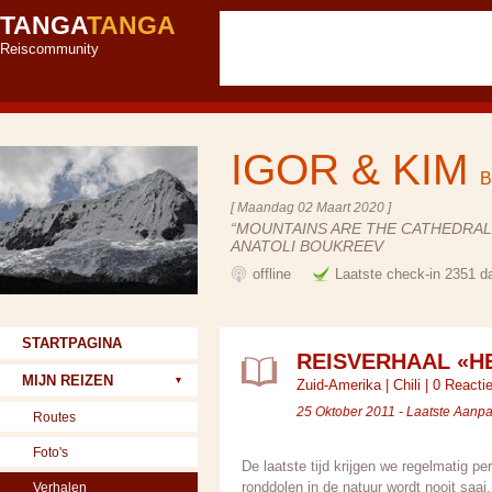
TANGA
TANGA
Reiscommunity
IGOR & KIM
B
[ Maandag 02 Maart 2020 ]
“MOUNTAINS ARE THE CATHEDRALS
ANATOLI BOUKREEV
offline
Laatste check-in 2351 d
STARTPAGINA
REISVERHAAL «H
MIJN REIZEN
Zuid-Amerika
|
Chili
|
0 Reacti
25 Oktober 2011 - Laatste Aanp
Routes
Foto's
De laatste tijd krijgen we regelmatig pe
ronddolen in de natuur wordt nooit saai
Verhalen