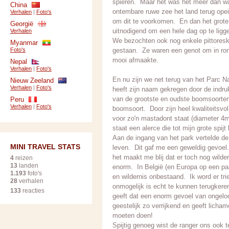
spieren. Maar het was het meer dan wa
China
ontembare ruwe zee het land terug ope
Verhalen
|
Foto's
om dit te voorkomen. En dan het grote 
Georgië
uitnodigend om een hele dag op te ligg
Verhalen
We bezochten ook nog enkele pittoreske 
Myanmar
Foto's
gestaan. Ze waren een genot om in rond 
mooi afmaakte.
Nepal
Verhalen
|
Foto's
En nu zijn we net terug van het Parc Na
Nieuw Zeeland
Verhalen
|
Foto's
heeft zijn naam gekregen door de indru
van de grootste en oudste boomsoorten
Peru
Verhalen
|
Foto's
boomsoort. Door zijn heel kwaliteitsvol 
voor zo'n mastadont staat (diameter 4m) v
staat een alerce die tot mijn grote spijt
Aan de ingang van het park vertelde de 
MINI TRAVEL STATS
leven. Dit gaf me een geweldig gevoel.
het maakt me blij dat er toch nog wilde
4
reizen
13
landen
enorm. In België (en Europa op een paar
1.193
foto's
en wildernis onbestaand. Ik word er tri
28
verhalen
onmogelijk is echt te kunnen terugkere
133
reacties
geeft dat een enorm gevoel van ongeloo
geestelijk zo verrijkend en geeft lich
moeten doen!
Spijtig genoeg wist de ranger ons ook 