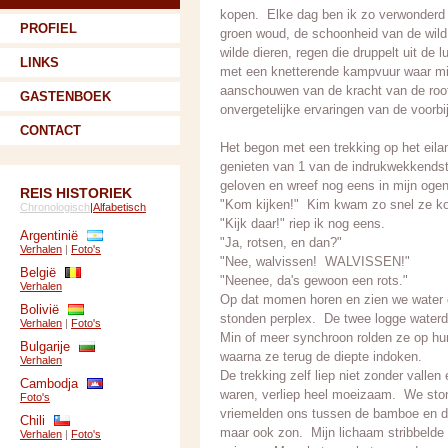
kopen. Elke dag ben ik zo verwonderd 
PROFIEL
groen woud, de schoonheid van de wild
wilde dieren, regen die druppelt uit de 
LINKS
met een knetterende kampvuur waar mi
aanschouwen van de kracht van de roofv
GASTENBOEK
onvergetelijke ervaringen van de voorb
CONTACT
Het begon met een trekking op het eil
genieten van 1 van de indrukwekkendst
geloven en wreef nog eens in mijn ogen 
REIS HISTORIEK
"Kom kijken!" Kim kwam zo snel ze k
Chronologisch
|
Alfabetisch
"Kijk daar!" riep ik nog eens.
Argentinië
"Ja, rotsen, en dan?"
Verhalen
|
Foto's
"Nee, walvissen! WALVISSEN!"
België
"Neenee, da's gewoon een rots."
Verhalen
Op dat momen horen en zien we water d
Bolivië
stonden perplex. De twee logge waterd
Verhalen
|
Foto's
Min of meer synchroon rolden ze op hun 
Bulgarije
waarna ze terug de diepte indoken.
Verhalen
De trekking zelf liep niet zonder valle
Cambodja
waren, verliep heel moeizaam. We ston
Foto's
vriemelden ons tussen de bamboe en d
Chili
maar ook zon. Mijn lichaam stribbeld
Verhalen
|
Foto's