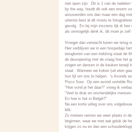
niet open zijn. Dit is 1 van de nadelen
by the way, houdt dit ook een enorm vo
amuseerden ons dan maar een dag met e
uiterste best al dit moois te fotografe
gevolg. En bij mijn insziens lijk ik hi
als onmogelijk denk ik, dit moet je zelf
Vroeger dan verwacht keren we terug n
Hier verblijven we in een hospedaje fa
terugkeren van een trekking staat de 8
de deuropening met de vraag hoe het gew
zingen en dansen in de keuken terwijl 
staat. Wanneer we koken (uit eten gaan
hun lijf om ons te helpen. 's Avonds w
Pisco Sour. Op een avond vertelde Rosa
"Hoe vond je het daar?" vroeg ik verba
"Veel te druk en onvriendelijke mensen. 
En hoe is het in België?"
Na een korte uitleg over ons volgebouw
blik.
Zo meteen nemen we weer plaats in de 
beginnen, waar we met wat geluk de hel
krijgen zo nu en dan een schouderklopj