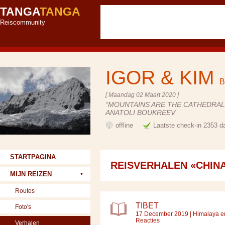
TANGA
TANGA
Reiscommunity
IGOR & KIM
B
[ Maandag 02 Maart 2020 ]
“MOUNTAINS ARE THE CATHEDRALS
ANATOLI BOUKREEV
offline
Laatste check-in 2353 d
STARTPAGINA
REISVERHALEN «CHIN
MIJN REIZEN
Routes
TIBET
Foto's
17 December 2019 |
Himalaya e
Reacties
Verhalen