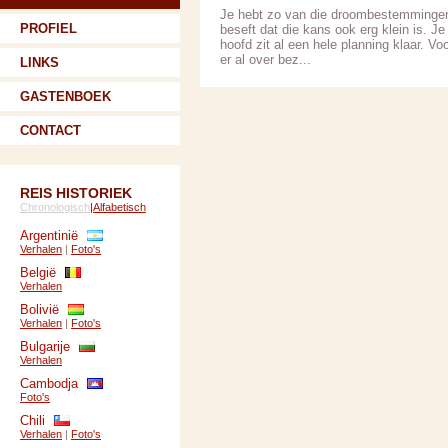
Je hebt zo van die droombestemmingen w
PROFIEL
beseft dat die kans ook erg klein is. Je
hoofd zit al een hele planning klaar. V
er al over bez...
LINKS
GASTENBOEK
CONTACT
REIS HISTORIEK
Chronologisch
|
Alfabetisch
Argentinië
Verhalen
|
Foto's
België
Verhalen
Bolivië
Verhalen
|
Foto's
Bulgarije
Verhalen
Cambodja
Foto's
Chili
Verhalen
|
Foto's