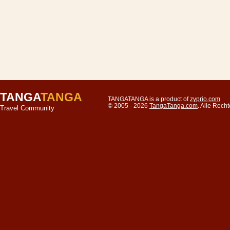
TANGA
TANGA
TANGATANGA is a product of
zyprio.com
© 2005 - 2026
TangaTanga.com
. Alle Rec
Travel Community