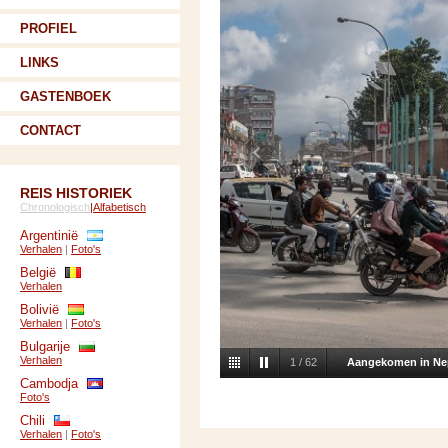
PROFIEL
LINKS
GASTENBOEK
CONTACT
REIS HISTORIEK
Chronologisch
|
Alfabetisch
Argentinië
Verhalen
|
Foto's
België
Verhalen
Bolivië
Verhalen
|
Foto's
Bulgarije
Verhalen
2
/
62
Vlucht naar Bhadr
Cambodja
Foto's
Chili
Verhalen
|
Foto's