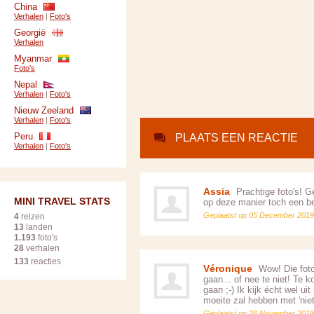
China
Verhalen
|
Foto's
Georgië
Verhalen
Myanmar
Foto's
Nepal
Verhalen
|
Foto's
Nieuw Zeeland
Verhalen
|
Foto's
Peru
PLAATS EEN REACTIE
Verhalen
|
Foto's
Assia
Prachtige foto's! G
MINI TRAVEL STATS
op deze manier toch een b
Geplaatst op 05 December 2019
4
reizen
13
landen
1.193
foto's
28
verhalen
133
reacties
Véronique
Wow! Die foto'
gaan... of nee te niet! Te 
gaan ;-) Ik kijk écht wel uit
moeite zal hebben met 'niet 
Geplaatst op 26 November 2019