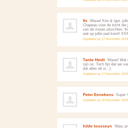
Ils
Wauw! Kim & Igor, julli
Chapeau voor de tocht die 
van de mooie uitzichten. Kn
wat op jullie pad komt! XX
Geplaatst op 17 November 2019
Tante Heidi
Wauw! Wat ee
zijn se. Toch fijn dat we va
dat alles ok is...).
Geplaatst op 17 November 2019
Peter Ennekens
Super !
Geplaatst op 16 November 2019
hilde tousseyn
Waw, pra