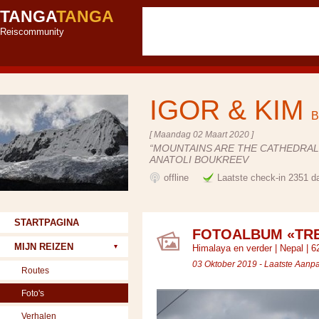
TANGA
TANGA
Reiscommunity
IGOR & KIM
B
[ Maandag 02 Maart 2020 ]
“MOUNTAINS ARE THE CATHEDRALS
ANATOLI BOUKREEV
offline
Laatste check-in 2351 d
STARTPAGINA
FOTOALBUM «TR
MIJN REIZEN
Himalaya en verder
|
Nepal
| 62
03 Oktober 2019 - Laatste Aan
Routes
Foto's
Verhalen