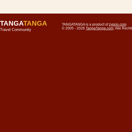
TANGA
TANGA
TANGATANGA is a product of
zyprio.com
© 2005 - 2026
TangaTanga.com
. Alle Rec
Travel Community