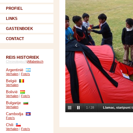
PROFIEL
LINKS
GASTENBOEK
CONTACT
REIS HISTORIEK
Chronologisch
|
Alfabetisch
Argentinië
Verhalen
|
Foto's
België
Verhalen
Bolivië
Verhalen
|
Foto's
Bulgarije
Verhalen
1
/
28
Llamac, startpunt 
Cambodja
Foto's
Chili
Verhalen
|
Foto's