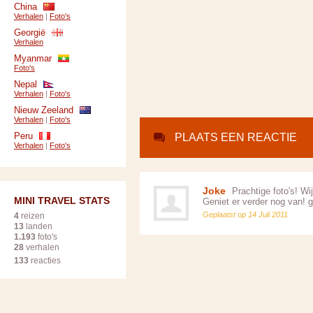
China
Verhalen
|
Foto's
Georgië
Verhalen
Myanmar
Foto's
Nepal
Verhalen
|
Foto's
Nieuw Zeeland
Verhalen
|
Foto's
Peru
PLAATS EEN REACTIE
Verhalen
|
Foto's
Joke
Prachtige foto's! Wij
MINI TRAVEL STATS
Geniet er verder nog van! g
Geplaatst op 14 Juli 2011
4
reizen
13
landen
1.193
foto's
28
verhalen
133
reacties