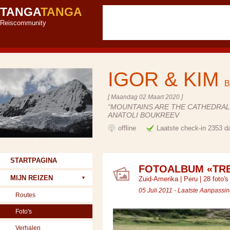
TANGA
TANGA
Reiscommunity
IGOR & KIM
B
[ Maandag 02 Maart 2020 ]
“MOUNTAINS ARE THE CATHEDRALS
ANATOLI BOUKREEV
offline
Laatste check-in 2353 d
STARTPAGINA
FOTOALBUM «TR
MIJN REIZEN
Zuid-Amerika
|
Peru
| 28 foto's
05 Juli 2011 - Laatste Aanpassin
Routes
Foto's
Verhalen