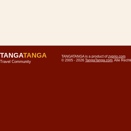
TANGA
TANGA
TANGATANGA is a product of
zyprio.com
© 2005 - 2026
TangaTanga.com
. Alle Rec
Travel Community